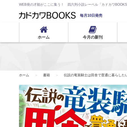
WEB発の才能がここに集う！ 四六判小説レーベル「カドカワBOOK
毎月10日発売
ホーム
今月の新刊
ホーム
書籍
伝説の竜装騎士は田舎で普通に暮らした