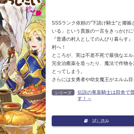
SSSランク依頼の”下請け騎士”と揶
いる」という貴族の一言をきっかけに
『普通の村人としてのんびり暮らす』
村へ！
ところが、実は不老不死で最強なエル
完全治癒薬を造ったり、魔法で作物を
とってしまう。
さらには女勇者や幼女魔王がエルム目
伝説の竜装騎士は田舎で普
シリーズ
す！～
試し読み