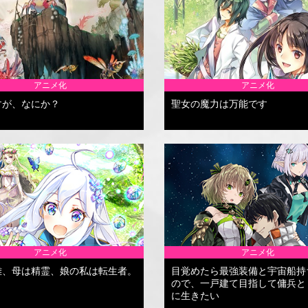
アニメ化
アニメ化
すが、なにか？
聖女の魔力は万能です
アニメ化
アニメ化
雄、母は精霊、娘の私は転生者。
目覚めたら最強装備と宇宙船持
ので、一戸建て目指して傭兵と
に生きたい