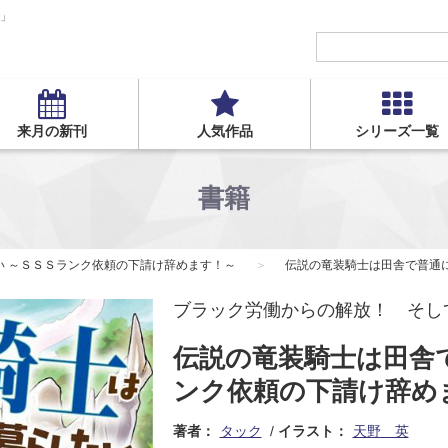
S」
来月の新刊
人気作品
シリーズ一覧
書籍
い ～ＳＳＳランク依頼の下請け辞めます！～
伝説の竜装騎士は田舎で普通
ブラック労働からの解放！ そして
伝説の竜装騎士は田舎
ンク依頼の下請け辞め
著者：
タック
イラスト：
天野 英