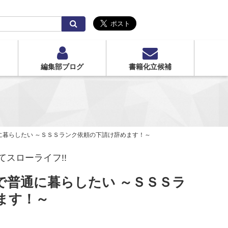
検
索
編集部ブログ
書籍化立候補
に暮らしたい ～ＳＳＳランク依頼の下請け辞めます！～
スローライフ!!
で普通に暮らしたい ～ＳＳＳラ
ます！～