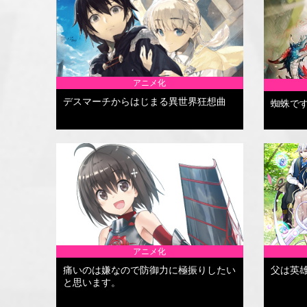
アニメ化
デスマーチからはじまる異世界狂想曲
蜘蛛で
アニメ化
痛いのは嫌なので防御力に極振りしたい
父は英
と思います。