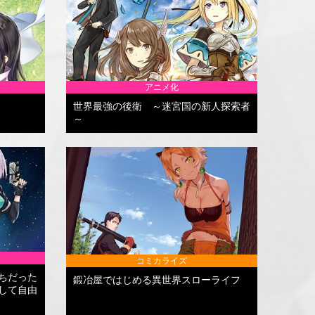
アニメ化
世界最強の後衛 ～迷宮国の新人探索者
～
コミカライズ
ちだった
鍛冶屋ではじめる異世界スローライフ
して自由