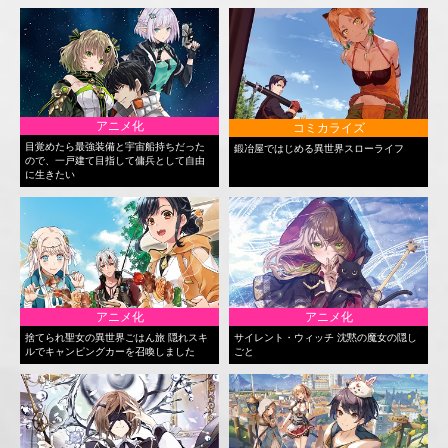
アニメ化
コミカライズ
目覚めたら最強装備と宇宙船持ちだった
鍛冶屋ではじめる異世界スローライフ
ので、一戸建て目指して傭兵として自由
に生きたい
アニメ化
アニメ化
捨てられ聖女の異世界ごはん旅 隠れスキ
サイレント・ウィッチ 沈黙の魔女の隠し
ルでキャンピングカーを召喚しました
ごと