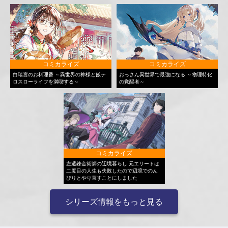
コミカライズ
コミカライズ
白瑞宮のお料理番 ～異世界の神様と飯テ
おっさん異世界で最強になる ～物理特化
ロスローライフを満喫する～
の覚醒者～
コミカライズ
左遷錬金術師の辺境暮らし 元エリートは
二度目の人生も失敗したので辺境でのん
びりとやり直すことにしました
シリーズ情報をもっと見る