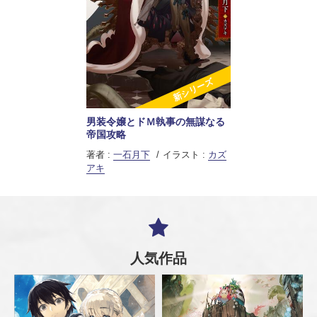
新シリーズ
男装令嬢とドＭ執事の無謀なる
帝国攻略
著者 :
一石月下
イラスト :
カズ
アキ
人気作品