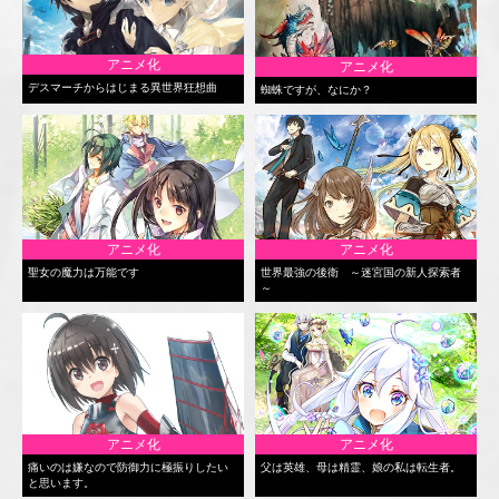
アニメ化
アニメ化
デスマーチからはじまる異世界狂想曲
蜘蛛ですが、なにか？
アニメ化
アニメ化
聖女の魔力は万能です
世界最強の後衛 ～迷宮国の新人探索者
～
アニメ化
アニメ化
痛いのは嫌なので防御力に極振りしたい
父は英雄、母は精霊、娘の私は転生者。
と思います。