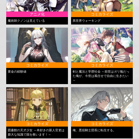
アニメ化
コミカライズ
魔術師クノンは見えている
異世界ウォーキング
コミカライズ
コミカライズ
黄金の経験値
剣と魔法と学歴社会 ～前世はガリ勉だっ
た俺が、今世は風任せで自由に生きたい
～
コミカライズ
コミカライズ
図書館の天才少女 ～本好きの新人官吏は
俺、悪役騎士団長に転生する。
膨大な知識で国を救います！～