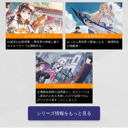
コミカライズ
コミカライズ
白瑞宮のお料理番 ～異世界の神様と飯テ
おっさん異世界で最強になる ～物理特化
ロスローライフを満喫する～
の覚醒者～
コミカライズ
左遷錬金術師の辺境暮らし 元エリートは
二度目の人生も失敗したので辺境でのん
びりとやり直すことにしました
シリーズ情報をもっと見る