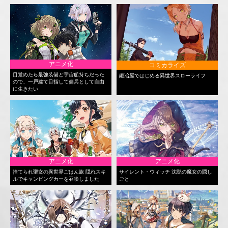
アニメ化
コミカライズ
目覚めたら最強装備と宇宙船持ちだった
鍛冶屋ではじめる異世界スローライフ
ので、一戸建て目指して傭兵として自由
に生きたい
アニメ化
アニメ化
捨てられ聖女の異世界ごはん旅 隠れスキ
サイレント・ウィッチ 沈黙の魔女の隠し
ルでキャンピングカーを召喚しました
ごと