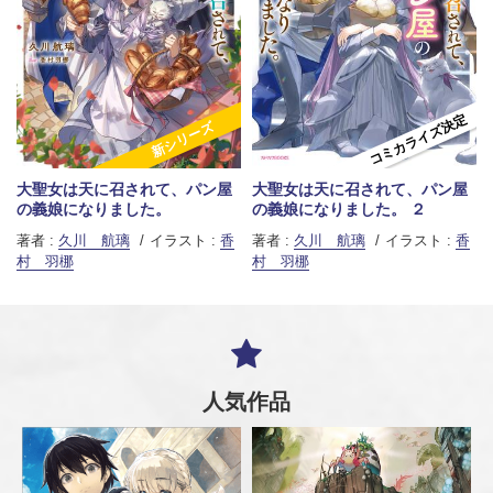
コミカライズ決定
新シリーズ
大聖女は天に召されて、パン屋
大聖女は天に召されて、パン屋
の義娘になりました。
の義娘になりました。 ２
著者 :
久川 航璃
イラスト :
香
著者 :
久川 航璃
イラスト :
香
村 羽梛
村 羽梛
人気作品