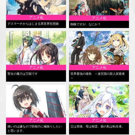
アニメ化
アニメ化
デスマーチからはじまる異世界狂想曲
蜘蛛ですが、なにか？
アニメ化
アニメ化
聖女の魔力は万能です
世界最強の後衛 ～迷宮国の新人探索者
～
アニメ化
アニメ化
痛いのは嫌なので防御力に極振りしたい
父は英雄、母は精霊、娘の私は転生者。
と思います。