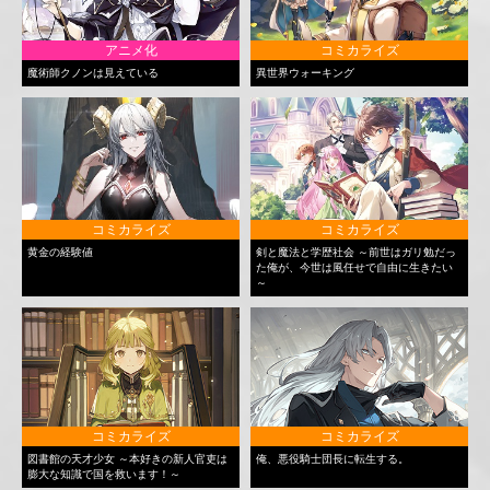
アニメ化
コミカライズ
魔術師クノンは見えている
異世界ウォーキング
コミカライズ
コミカライズ
黄金の経験値
剣と魔法と学歴社会 ～前世はガリ勉だっ
た俺が、今世は風任せで自由に生きたい
～
コミカライズ
コミカライズ
図書館の天才少女 ～本好きの新人官吏は
俺、悪役騎士団長に転生する。
膨大な知識で国を救います！～