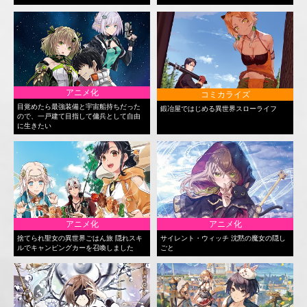
アニメ化
コミカライズ
目覚めたら最強装備と宇宙船持ちだった
鍛冶屋ではじめる異世界スローライフ
ので、一戸建て目指して傭兵として自由
に生きたい
アニメ化
アニメ化
捨てられ聖女の異世界ごはん旅 隠れスキ
サイレント・ウィッチ 沈黙の魔女の隠し
ルでキャンピングカーを召喚しました
ごと