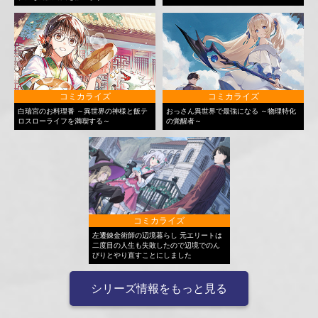
コミカライズ
コミカライズ
白瑞宮のお料理番 ～異世界の神様と飯テ
おっさん異世界で最強になる ～物理特化
ロスローライフを満喫する～
の覚醒者～
コミカライズ
左遷錬金術師の辺境暮らし 元エリートは
二度目の人生も失敗したので辺境でのん
びりとやり直すことにしました
シリーズ情報をもっと見る