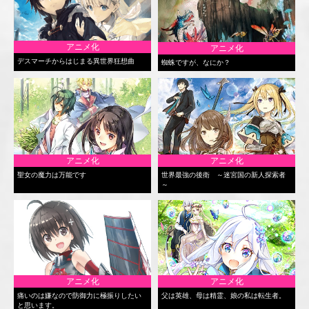
アニメ化
アニメ化
デスマーチからはじまる異世界狂想曲
蜘蛛ですが、なにか？
アニメ化
アニメ化
聖女の魔力は万能です
世界最強の後衛 ～迷宮国の新人探索者
～
アニメ化
アニメ化
痛いのは嫌なので防御力に極振りしたい
父は英雄、母は精霊、娘の私は転生者。
と思います。