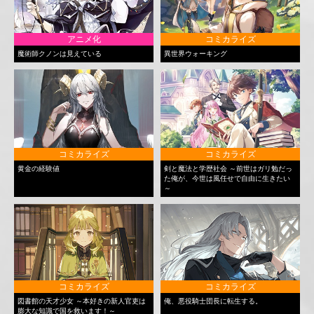
アニメ化
コミカライズ
魔術師クノンは見えている
異世界ウォーキング
コミカライズ
コミカライズ
黄金の経験値
剣と魔法と学歴社会 ～前世はガリ勉だっ
た俺が、今世は風任せで自由に生きたい
～
コミカライズ
コミカライズ
図書館の天才少女 ～本好きの新人官吏は
俺、悪役騎士団長に転生する。
膨大な知識で国を救います！～