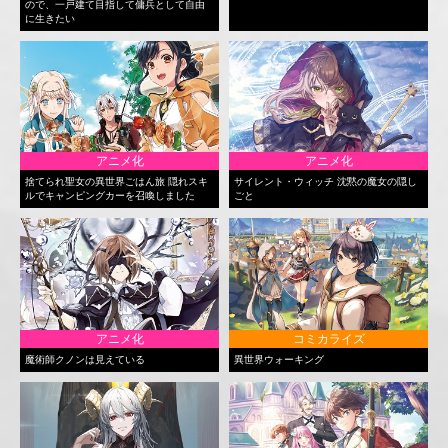
ので、一戸建て目指して傭兵として自由
に生きたい
アニメ化
アニメ化
捨てられ聖女の異世界ごはん旅 隠れスキ
サイレント・ウィッチ 沈黙の魔女の隠し
ルでキャンピングカーを召喚しました
ごと
アニメ化
コミカライズ
魔術師クノンは見えている
異世界ウォーキング