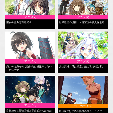
アニメ化
アニメ化
聖女の魔力は万能です
世界最強の後衛 ～迷宮国の新人探索者
～
アニメ化
アニメ化
痛いのは嫌なので防御力に極振りしたい
父は英雄、母は精霊、娘の私は転生者。
と思います。
アニメ化
コミカライズ
目覚めたら最強装備と宇宙船持ちだった
鍛冶屋ではじめる異世界スローライフ