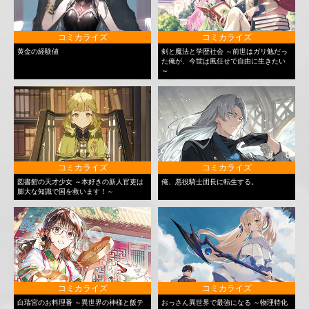
コミカライズ
コミカライズ
黄金の経験値
剣と魔法と学歴社会 ～前世はガリ勉だっ
た俺が、今世は風任せで自由に生きたい
～
コミカライズ
コミカライズ
図書館の天才少女 ～本好きの新人官吏は
俺、悪役騎士団長に転生する。
膨大な知識で国を救います！～
コミカライズ
コミカライズ
白瑞宮のお料理番 ～異世界の神様と飯テ
おっさん異世界で最強になる ～物理特化