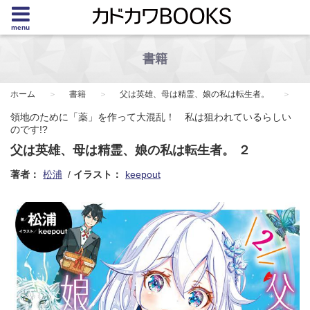
menu
書籍
ホーム
書籍
父は英雄、母は精霊、娘の私は転生者。
領地のために「薬」を作って大混乱！ 私は狙われているらしい
のです!?
父は英雄、母は精霊、娘の私は転生者。 ２
著者：
松浦
イラスト：
keepout