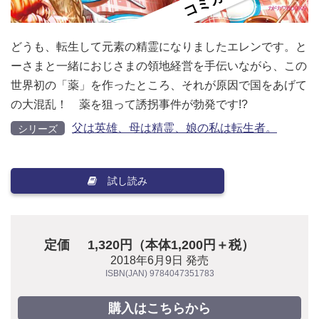
どうも、転生して元素の精霊になりましたエレンです。と
ーさまと一緒におじさまの領地経営を手伝いながら、この
世界初の「薬」を作ったところ、それが原因で国をあげて
の大混乱！ 薬を狙って誘拐事件が勃発です!?
父は英雄、母は精霊、娘の私は転生者。
シリーズ
試し読み
定価
1,320円（本体1,200円＋税）
2018年6月9日 発売
ISBN(JAN) 9784047351783
購入はこちらから