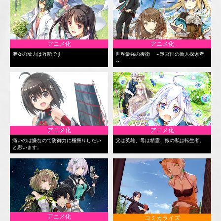
アニメ化
アニメ化
聖女の魔力は万能です
世界最強の後衛 ～迷宮国の新人探索者
～
アニメ化
アニメ化
痛いのは嫌なので防御力に極振りしたい
父は英雄、母は精霊、娘の私は転生者。
と思います。
アニメ化
コミカライズ