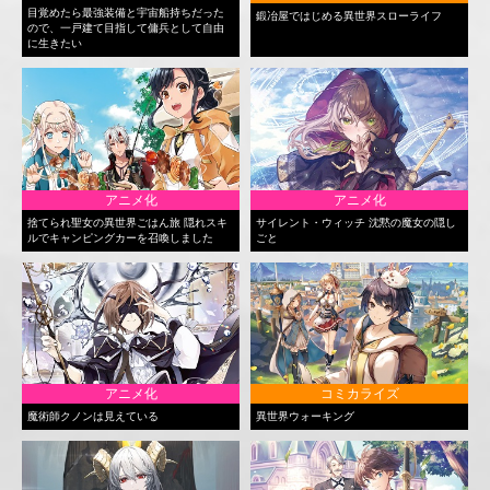
目覚めたら最強装備と宇宙船持ちだった
鍛冶屋ではじめる異世界スローライフ
ので、一戸建て目指して傭兵として自由
に生きたい
アニメ化
アニメ化
捨てられ聖女の異世界ごはん旅 隠れスキ
サイレント・ウィッチ 沈黙の魔女の隠し
ルでキャンピングカーを召喚しました
ごと
アニメ化
コミカライズ
魔術師クノンは見えている
異世界ウォーキング