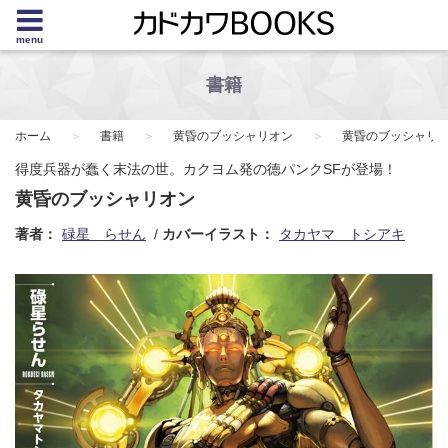
menu
書籍
ホーム
書籍
黄昏のブッシャリオン
黄昏のブッシャリ
得度兵器が蠢く末法の世。カクヨム発の徳パンクSFが登場！
黄昏のブッシャリオン
著者：
碌星 らせん
カバーイラスト：
タカヤマ トシアキ