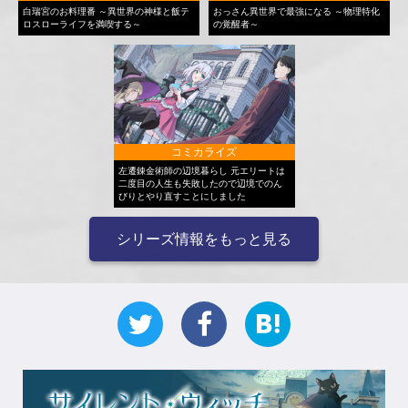
白瑞宮のお料理番 ～異世界の神様と飯テ
おっさん異世界で最強になる ～物理特化
ロスローライフを満喫する～
の覚醒者～
コミカライズ
左遷錬金術師の辺境暮らし 元エリートは
二度目の人生も失敗したので辺境でのん
びりとやり直すことにしました
シリーズ情報をもっと見る