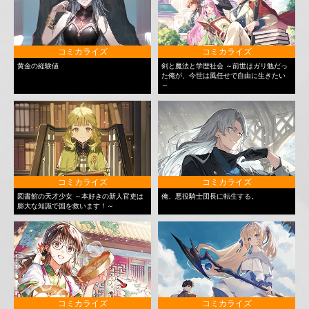
コミカライズ
コミカライズ
黄金の経験値
剣と魔法と学歴社会 ～前世はガリ勉だっ
た俺が、今世は風任せで自由に生きたい
～
コミカライズ
コミカライズ
図書館の天才少女 ～本好きの新人官吏は
俺、悪役騎士団長に転生する。
膨大な知識で国を救います！～
コミカライズ
コミカライズ