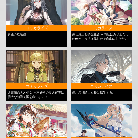
コミカライズ
コミカライズ
黄金の経験値
剣と魔法と学歴社会 ～前世はガリ勉だっ
た俺が、今世は風任せで自由に生きたい
～
コミカライズ
コミカライズ
図書館の天才少女 ～本好きの新人官吏は
俺、悪役騎士団長に転生する。
膨大な知識で国を救います！～