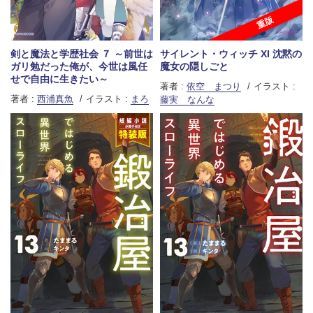
重版
剣と魔法と学歴社会 ７ ～前世は
サイレント・ウィッチ XI 沈黙の
ガリ勉だった俺が、今世は風任
魔女の隠しごと
せで自由に生きたい～
著者 :
依空 まつり
イラスト :
著者 :
西浦真魚
イラスト :
まろ
藤実 なんな