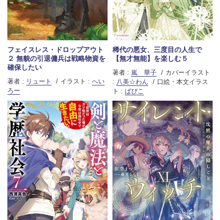
フェイスレス・ドロップアウト
稀代の悪女、三度目の人生で
２ 無貌の引退傭兵は戦略物資を
【無才無能】を楽しむ５
確保したい
著者 :
嵐 華子
カバーイラスト
著者 :
リュート
イラスト :
へい
:
八美☆わん
口絵・本文イラス
ろー
ト :
ぱぴこ