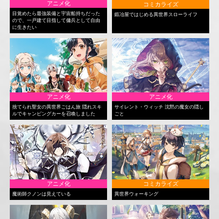
アニメ化
コミカライズ
目覚めたら最強装備と宇宙船持ちだった
鍛冶屋ではじめる異世界スローライフ
ので、一戸建て目指して傭兵として自由
に生きたい
アニメ化
アニメ化
捨てられ聖女の異世界ごはん旅 隠れスキ
サイレント・ウィッチ 沈黙の魔女の隠し
ルでキャンピングカーを召喚しました
ごと
アニメ化
コミカライズ
魔術師クノンは見えている
異世界ウォーキング