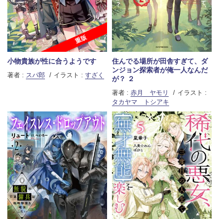
重版
小物貴族が性に合うようです
住んでる場所が田舎すぎて、ダ
ンジョン探索者が俺一人なんだ
著者 :
スパ郎
イラスト :
すざく
が？ ２
著者 :
赤月 ヤモリ
イラスト :
タカヤマ トシアキ