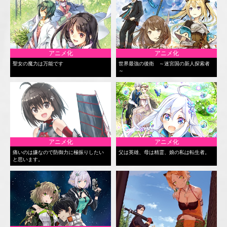
アニメ化
アニメ化
聖女の魔力は万能です
世界最強の後衛 ～迷宮国の新人探索者
～
アニメ化
アニメ化
痛いのは嫌なので防御力に極振りしたい
父は英雄、母は精霊、娘の私は転生者。
と思います。