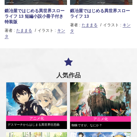
鍛冶屋ではじめる異世界スロー
鍛冶屋ではじめる異世界スロー
ライフ 13 短編小説小冊子付き
ライフ 13
特装版
著者 :
たままる
イラスト :
キン
著者 :
たままる
イラスト :
キン
タ
タ
人気作品
アニメ化
アニメ化
デスマーチからはじまる異世界狂想曲
蜘蛛ですが、なにか？