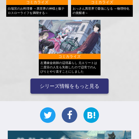
コミカライズ
コミカライズ
白瑞宮のお料理番 ～異世界の神様と飯テ
おっさん異世界で最強になる ～物理特化
ロスローライフを満喫する～
の覚醒者～
コミカライズ
左遷錬金術師の辺境暮らし 元エリートは
二度目の人生も失敗したので辺境でのん
びりとやり直すことにしました
シリーズ情報をもっと見る