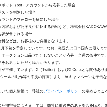
ボット（bot）アカウントから応募した場合
ポストを削除した場合
カウントのフォローを解除した場合
内容および公序良俗に反する内容など、株式会社KADOKAW
内容が含まれる場合
信料などは、お客様のご負担となります。
年1月下旬を予定しています。なお、発送先は日本国内に限りま
、オークション出品含む）しないことが応募・当選の条件です
品をお返しいただく場合があります。
主催しています。X（Twitter）およびX Corp.とは関係あ
よび関連ツールの動作等の不測の障害により、当キャンペーンを予告
だいた個人情報は、弊社の
プライバシーポリシー
の定めるとこ
じた損害等につきましては、弊社に重過失のある場合を除き、