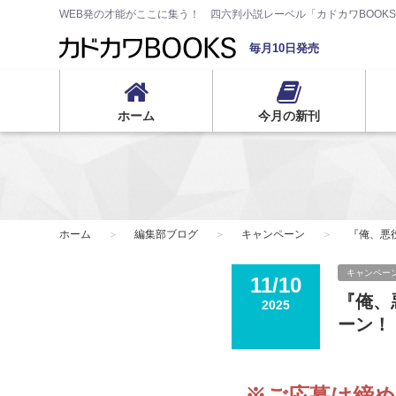
WEB発の才能がここに集う！ 四六判小説レーベル「カドカワBOOK
毎月10日発売
ホーム
今月の新刊
ホーム
編集部ブログ
キャンペーン
『俺、悪
キャンペー
11/10
『俺、
2025
ーン！
※ご応募は締