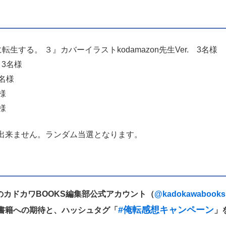
生する。 ３』カバーイラストkodamazon先生Ver. 3名様
 3名様
3名様
様
様
出来ません。ランダム当選となります。
er）のカドカワBOOKS編集部公式アカウント（
@kadokawabooks
#俺転感想キャンペーン
書籍への期待と、ハッシュタグ「
」