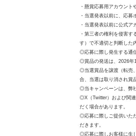
・懸賞応募用アカウントや
・当選発表以前に、応募
・当選発表以前に公式ア
・第三者の権利を侵害する
す）で不適切と判断した
◎応募に際し発生する通
◎賞品の発送は、2026
◎当選賞品を譲渡（転売
合、当選は取り消され賞
◎当キャンペーンは、弊社が
◎X（Twitter）お
だく場合があります。
◎応募に際しご提供いた
だきます。
◎応募に際しお客様に生