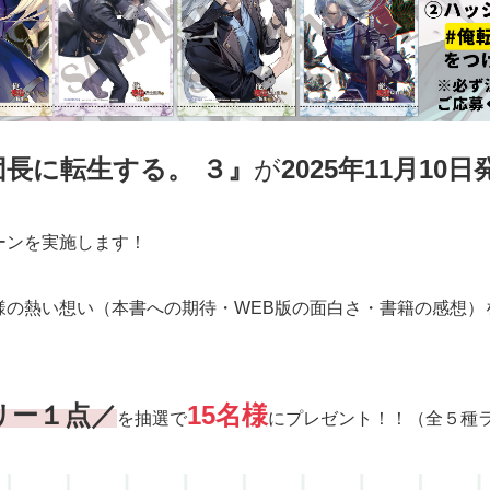
長に転生する。 ３』
が
2025年11月10
ーンを実施します！
様の熱い想い（本書への期待・WEB版の面白さ・書籍の感想）
リー１点／
15名様
を抽選で
にプレゼント！！（全５種