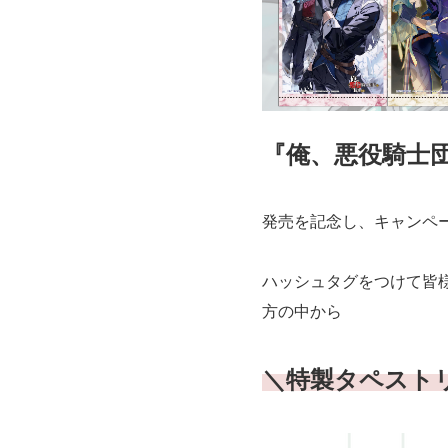
『俺、悪役騎士団
発売を記念し、キャンペ
ハッシュタグをつけて皆
方の中から
＼
特製タペスト