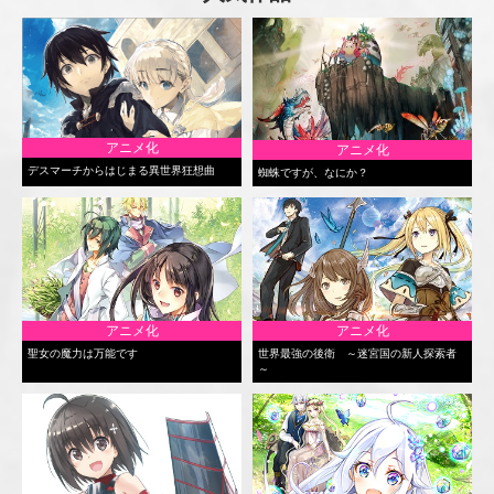
アニメ化
アニメ化
デスマーチからはじまる異世界狂想曲
蜘蛛ですが、なにか？
アニメ化
アニメ化
聖女の魔力は万能です
世界最強の後衛 ～迷宮国の新人探索者
～