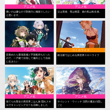
アニメ化
アニメ化
痛いのは嫌なので防御力に極振りしたい
父は英雄、母は精霊、娘の私は転生者。
と思います。
アニメ化
コミカライズ
目覚めたら最強装備と宇宙船持ちだった
鍛冶屋ではじめる異世界スローライフ
ので、一戸建て目指して傭兵として自由
に生きたい
アニメ化
アニメ化
捨てられ聖女の異世界ごはん旅 隠れスキ
サイレント・ウィッチ 沈黙の魔女の隠し
ルでキャンピングカーを召喚しました
ごと