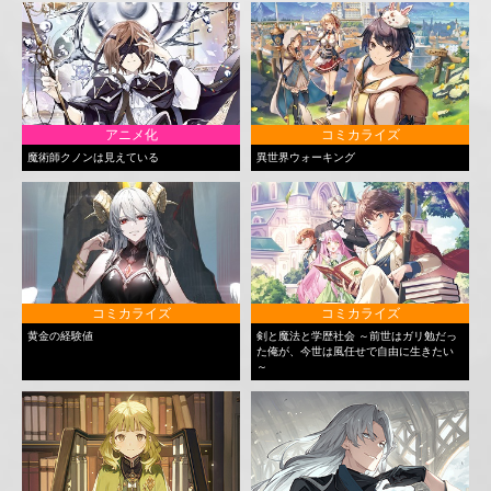
アニメ化
コミカライズ
魔術師クノンは見えている
異世界ウォーキング
コミカライズ
コミカライズ
黄金の経験値
剣と魔法と学歴社会 ～前世はガリ勉だっ
た俺が、今世は風任せで自由に生きたい
～