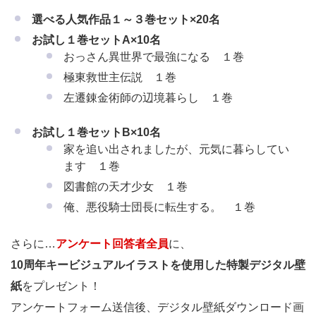
選べる人気作品１～３巻セット×20名
お試し１巻セットA×10名
おっさん異世界で最強になる １巻
極東救世主伝説 １巻
左遷錬金術師の辺境暮らし １巻
お試し１巻セットB×10名
家を追い出されましたが、元気に暮らしてい
ます １巻
図書館の天才少女 １巻
俺、悪役騎士団長に転生する。 １巻
さらに…
アンケート回答者全員
に、
10周年キービジュアルイラストを使用した特製デジタル壁
紙
をプレゼント！
アンケートフォーム送信後、デジタル壁紙ダウンロード画