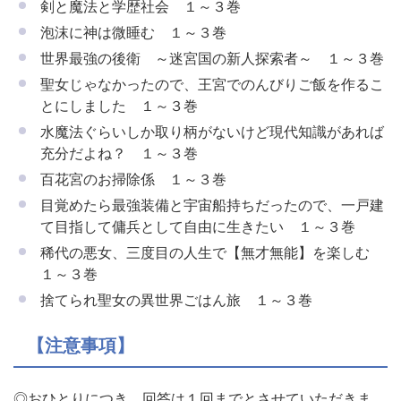
剣と魔法と学歴社会 １～３巻
泡沫に神は微睡む １～３巻
世界最強の後衛 ～迷宮国の新人探索者～ １～３巻
聖女じゃなかったので、王宮でのんびりご飯を作るこ
とにしました １～３巻
水魔法ぐらいしか取り柄がないけど現代知識があれば
充分だよね？ １～３巻
百花宮のお掃除係 １～３巻
目覚めたら最強装備と宇宙船持ちだったので、一戸建
て目指して傭兵として自由に生きたい １～３巻
稀代の悪女、三度目の人生で【無才無能】を楽しむ
１～３巻
捨てられ聖女の異世界ごはん旅 １～３巻
【注意事項】
◎おひとりにつき、回答は１回までとさせていただきま