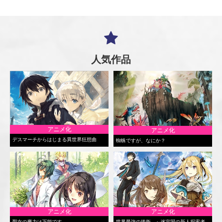
人気作品
アニメ化
アニメ化
デスマーチからはじまる異世界狂想曲
蜘蛛ですが、なにか？
アニメ化
アニメ化
聖女の魔力は万能です
世界最強の後衛 ～迷宮国の新人探索者