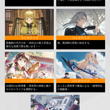
～
コミカライズ
コミカライズ
図書館の天才少女 ～本好きの新人官吏は
俺、悪役騎士団長に転生する。
膨大な知識で国を救います！～
コミカライズ
コミカライズ
白瑞宮のお料理番 ～異世界の神様と飯テ
おっさん異世界で最強になる ～物理特化
ロスローライフを満喫する～
の覚醒者～