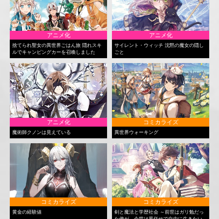
アニメ化
アニメ化
捨てられ聖女の異世界ごはん旅 隠れスキ
サイレント・ウィッチ 沈黙の魔女の隠し
ルでキャンピングカーを召喚しました
ごと
アニメ化
コミカライズ
魔術師クノンは見えている
異世界ウォーキング
コミカライズ
コミカライズ
黄金の経験値
剣と魔法と学歴社会 ～前世はガリ勉だっ
た俺が、今世は風任せで自由に生きたい