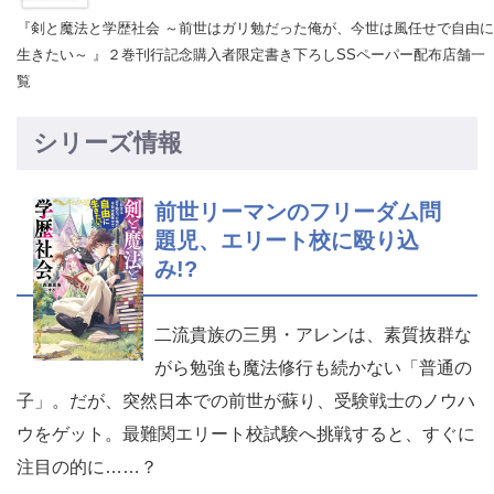
『剣と魔法と学歴社会 ～前世はガリ勉だった俺が、今世は風任せで自由に
生きたい～ 』２巻刊行記念購入者限定書き下ろしSSペーパー配布店舗一
覧
シリーズ情報
前世リーマンのフリーダム問
題児、エリート校に殴り込
み!?
二流貴族の三男・アレンは、素質抜群な
がら勉強も魔法修行も続かない「普通の
子」。だが、突然日本での前世が蘇り、受験戦士のノウハ
ウをゲット。最難関エリート校試験へ挑戦すると、すぐに
注目の的に……？