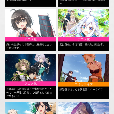
～
アニメ化
アニメ化
痛いのは嫌なので防御力に極振りしたい
父は英雄、母は精霊、娘の私は転生者。
と思います。
アニメ化
コミカライズ
目覚めたら最強装備と宇宙船持ちだった
鍛冶屋ではじめる異世界スローライフ
ので、一戸建て目指して傭兵として自由
に生きたい