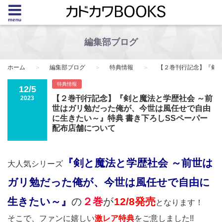
menu
編集部ブログ
ホーム
編集部ブログ
特典情報
【２巻刊行記念】『剣と
特典情報
12/5
【２巻刊行記念】『剣と魔法と学歴社会 ～前
2023
世はガリ勉だった俺が、今世は風任せで自由
に生きたい～』特典 書き下ろしSSペーパー
配布店舗について
『剣と魔法と学歴社会 ～前世は
大人気シリーズ
ガリ勉だった俺が、今世は風任せで自由に
生きたい～』
の
２巻
が
12/8発売
となります！
そこで、ファンに嬉しい
激レア特典
をご意しました!!