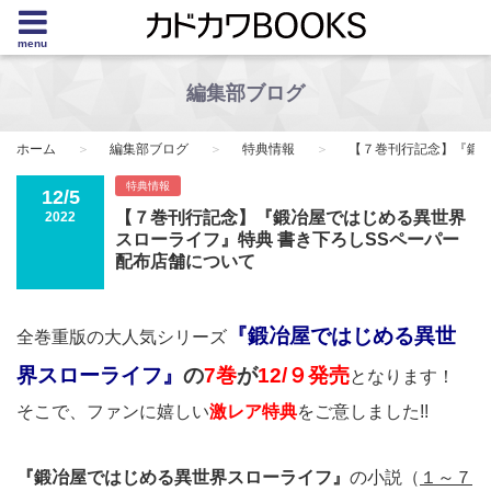
menu
編集部ブログ
ホーム
編集部ブログ
特典情報
【７巻刊行記念】『鍛冶
特典情報
12/5
【７巻刊行記念】『鍛冶屋ではじめる異世界
2022
スローライフ』特典 書き下ろしSSペーパー
配布店舗について
『鍛冶屋ではじめる異世
全巻重版の大人気シリーズ
界スローライフ』
の
7巻
が
12/９発売
となります！
そこで、ファンに嬉しい
激レア特典
をご意しました!!
『鍛冶屋ではじめる異世界スローライフ』
の小説（
１～７