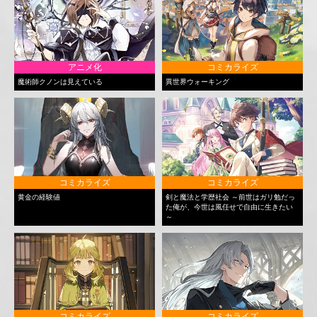
アニメ化
コミカライズ
魔術師クノンは見えている
異世界ウォーキング
コミカライズ
コミカライズ
黄金の経験値
剣と魔法と学歴社会 ～前世はガリ勉だっ
た俺が、今世は風任せで自由に生きたい
～
コミカライズ
コミカライズ