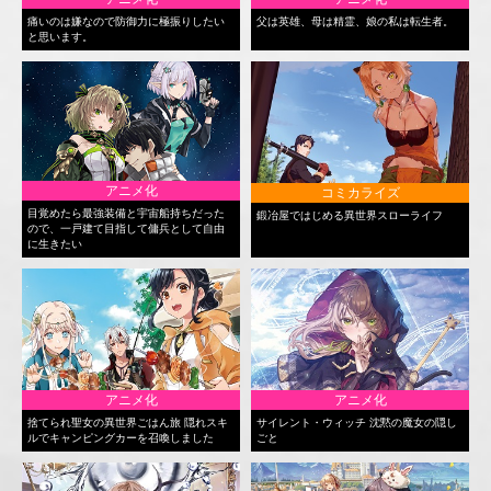
痛いのは嫌なので防御力に極振りしたい
父は英雄、母は精霊、娘の私は転生者。
と思います。
アニメ化
コミカライズ
目覚めたら最強装備と宇宙船持ちだった
鍛冶屋ではじめる異世界スローライフ
ので、一戸建て目指して傭兵として自由
に生きたい
アニメ化
アニメ化
捨てられ聖女の異世界ごはん旅 隠れスキ
サイレント・ウィッチ 沈黙の魔女の隠し
ルでキャンピングカーを召喚しました
ごと