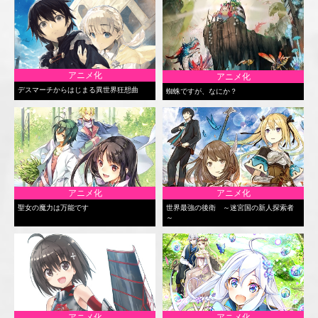
アニメ化
アニメ化
デスマーチからはじまる異世界狂想曲
蜘蛛ですが、なにか？
アニメ化
アニメ化
聖女の魔力は万能です
世界最強の後衛 ～迷宮国の新人探索者
～
アニメ化
アニメ化