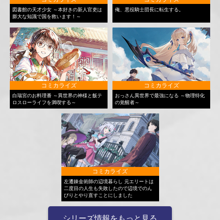
図書館の天才少女 ～本好きの新人官吏は
俺、悪役騎士団長に転生する。
膨大な知識で国を救います！～
コミカライズ
コミカライズ
白瑞宮のお料理番 ～異世界の神様と飯テ
おっさん異世界で最強になる ～物理特化
ロスローライフを満喫する～
の覚醒者～
コミカライズ
左遷錬金術師の辺境暮らし 元エリートは
二度目の人生も失敗したので辺境でのん
びりとやり直すことにしました
シリーズ情報をもっと見る