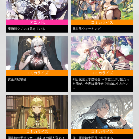
アニメ化
コミカライズ
魔術師クノンは見えている
異世界ウォーキング
コミカライズ
コミカライズ
黄金の経験値
剣と魔法と学歴社会 ～前世はガリ勉だっ
た俺が、今世は風任せで自由に生きたい
～
コミカライズ
コミカライズ
図書館の天才少女 ～本好きの新人官吏は
俺、悪役騎士団長に転生する。