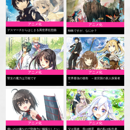
アニメ化
アニメ化
デスマーチからはじまる異世界狂想曲
蜘蛛ですが、なにか？
アニメ化
アニメ化
聖女の魔力は万能です
世界最強の後衛 ～迷宮国の新人探索者
～
アニメ化
アニメ化
痛いのは嫌なので防御力に極振りしたい
父は英雄、母は精霊、娘の私は転生者。