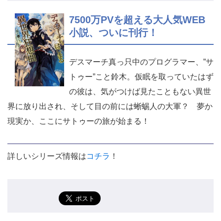
7500万PVを超える大人気WEB
小説、ついに刊行！
デスマーチ真っ只中のプログラマー、”サ
トゥー”こと鈴木。仮眠を取っていたはず
の彼は、気がつけば見たこともない異世
界に放り出され、そして目の前には蜥蜴人の大軍？ 夢か
現実か、ここにサトゥーの旅が始まる！
詳しいシリーズ情報は
コチラ
！