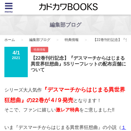
menu
編集部ブログ
ホーム
編集部ブログ
特典情報
【22巻刊行記念】『デ
特典情報
4/1
【22巻刊行記念】『デスマーチからはじまる
2021
異世界狂想曲』SSリーフレットの配布店舗に
ついて
『デスマーチからはじまる異世界
シリーズ大人気作
狂想曲』の22巻が４/９発売
となります！
そこで、ファンに嬉しい
激レア特典
をご意しました!!
いま『デスマーチからはじまる異世界狂想曲』の小説（
１