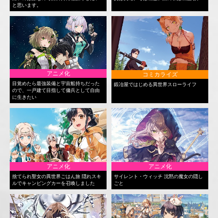
と思います。
アニメ化
コミカライズ
目覚めたら最強装備と宇宙船持ちだった
鍛冶屋ではじめる異世界スローライフ
ので、一戸建て目指して傭兵として自由
に生きたい
アニメ化
アニメ化
捨てられ聖女の異世界ごはん旅 隠れスキ
サイレント・ウィッチ 沈黙の魔女の隠し
ルでキャンピングカーを召喚しました
ごと