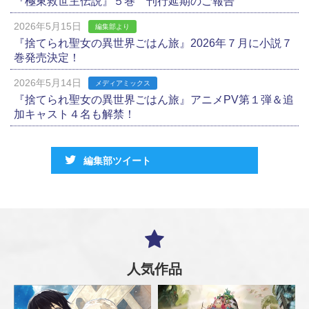
『極東救世主伝説』５巻 刊行延期のご報告
2026年5月15日
編集部より
『捨てられ聖女の異世界ごはん旅』2026年７月に小説７
巻発売決定！
2026年5月14日
メディアミックス
『捨てられ聖女の異世界ごはん旅』アニメPV第１弾＆追
加キャスト４名も解禁！
編集部ツイート
人気作品