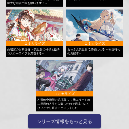
膨大な知識で国を救います！～
コミカライズ
コミカライズ
白瑞宮のお料理番 ～異世界の神様と飯テ
おっさん異世界で最強になる ～物理特化
ロスローライフを満喫する～
の覚醒者～
コミカライズ
左遷錬金術師の辺境暮らし 元エリートは
二度目の人生も失敗したので辺境でのん
びりとやり直すことにしました
シリーズ情報をもっと見る