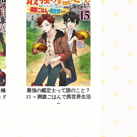
に極
最強の鑑定士って誰のこと？
 ド
15 ～満腹ごはんで異世界生活
～