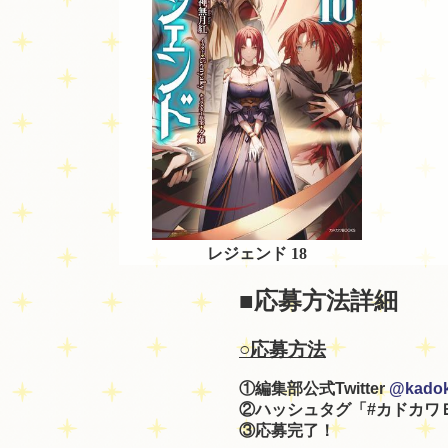
レジェンド 18
■応募方法詳細
○応募方法
①編集部公式Twitter
@kado
②ハッシュタグ「#カドカワ
③応募完了！