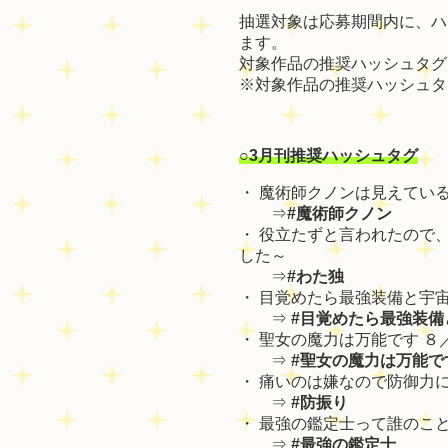
抽選対象は応募期間内に、ハ
ます。
対象作品の推奨ハッシュタグ
※対象作品の推奨ハッシュタ
○3月刊推奨ハッシュタグ
・
魔術師クノンは見えてい
⇒
#魔術師クノン
・
役立たずと言われたので、
した～
⇒
#わた独
・
目覚めたら最強装備と宇宙
⇒
#目覚めたら最強装備
・
聖女の魔力は万能です ８
⇒
#聖女の魔力は万能で
・
痛いのは嫌なので防御力に
⇒
#防振り
・
最強の鑑定士って誰のこと
⇒
#最強の鑑定士