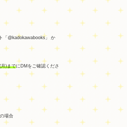
kadokawabooks」 か
(月)まで
にDMをご確認くださ
の場合