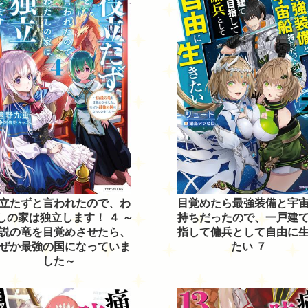
立たずと言われたので、わ
目覚めたら最強装備と宇
しの家は独立します！ ４ ～
持ちだったので、一戸建
説の竜を目覚めさせたら、
指して傭兵として自由に
ぜか最強の国になっていま
たい ７
した～