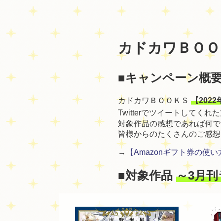
カドカワＢＯＯ
■キャンペーン概
カドカワＢＯＯＫＳ
【202
Twitterでツイートしてくれ
対象作品の感想であれば何で
皆様からのたくさんのご感想
→
【Amazonギフト券の使
■対象作品
～3月