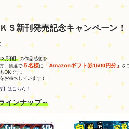
ＫＳ新刊発売記念キャンペーン！
要
2年3月刊】
の作品感想を
５名様
「Amazonギフト券1500円分」
た方、抽選で
に
を
もOKです。
をお待ちしています！！
い方】はこちら！
刊ラインナップ～