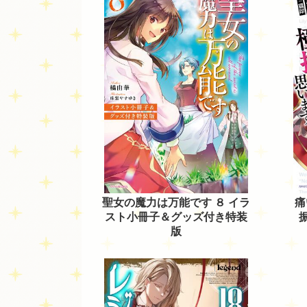
聖女の魔力は万能です ８ イラ
痛
スト小冊子＆グッズ付き特装
版