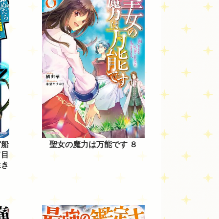
宙船
聖女の魔力は万能です ８
て目
生き