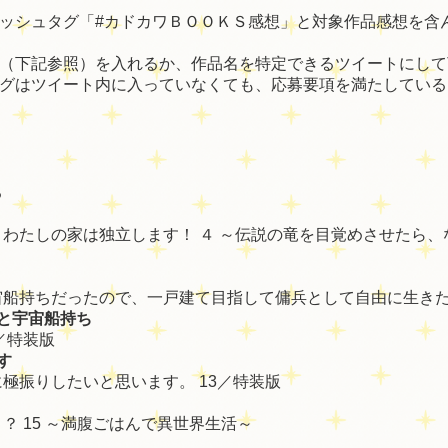
ッシュタグ「#カドカワＢＯＯＫＳ感想」と対象作品感想を含
（下記参照）を入れるか、作品名を特定できるツイートにして
グはツイート内に入っていなくても、応募要項を満たしている
る
わたしの家は独立します！ ４ ～伝説の竜を目覚めさせたら
船持ちだったので、一戸建て目指して傭兵として自由に生きた
と宇宙船持ち
／特装版
す
極振りしたいと思います。 13／特装版
？ 15 ～満腹ごはんで異世界生活～