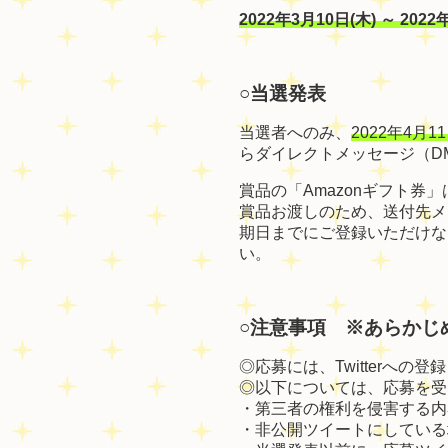
2022年3
月10日(木) ～ 202
○当選発表
当選者へのみ、
2022年4月1
らダイレクトメッセージ（D
賞品の「Amazonギフト
賞品お渡しのため、送付先メ
期日までにご登録いただけな
い。
○注意事項 ※あらかじ
◎応募には、Twitterへの
◎以下については、応募を受
・第三者の権利を侵害する内
・非公開ツイートにしている