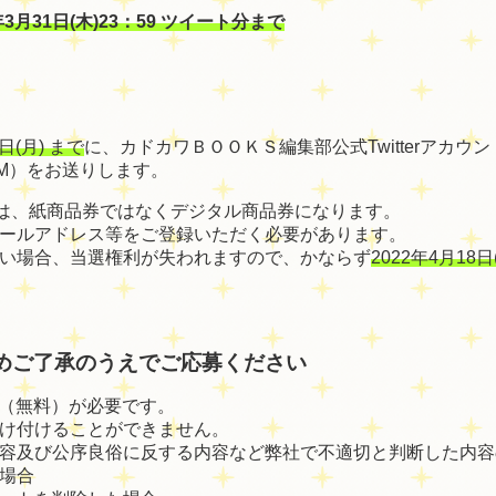
2年3月31日(木)23：59 ツイート分まで
1日(月) まで
に、カドカワＢＯＯＫＳ編集部公式Twitterアカウント「@
M）をお送りします。
券」は、紙商品券ではなくデジタル商品券になります。
ールアドレス等をご登録いただく必要があります。
い場合、当選権利が失われますので、かならず
2022年4月18日
めご了承のうえでご応募ください
登録（無料）が必要です。
け付けることができません。
容及び公序良俗に反する内容など弊社で不適切と判断した内容
場合