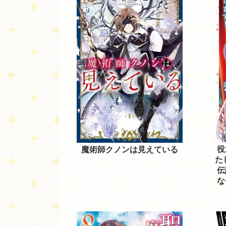
役
魔術師クノンは見えている
た
伝
な