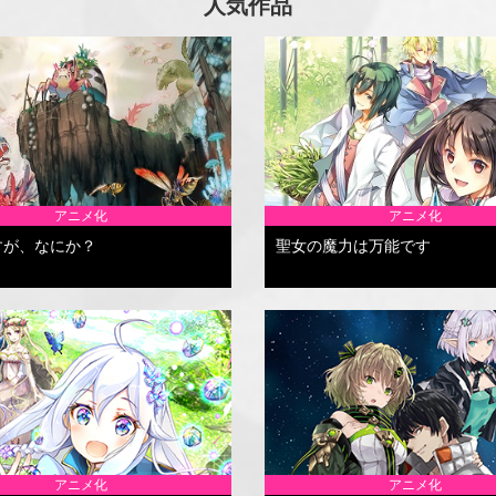
人気作品
アニメ化
アニメ化
すが、なにか？
聖女の魔力は万能です
アニメ化
アニメ化