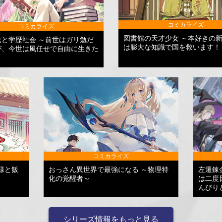
コミカライズ
コミカライズ
図書館の天才少女 ～本好きの
法と学歴社会 ～前世はガリ勉だ
は膨大な知識で国を救います！
が、今世は風任せで自由に生きた
コミカライズ
様と飯
おっさん異世界で最強になる ～物理特
左遷錬
化の覚醒者～
は二度
んびり
シリーズ情報をもっと見る