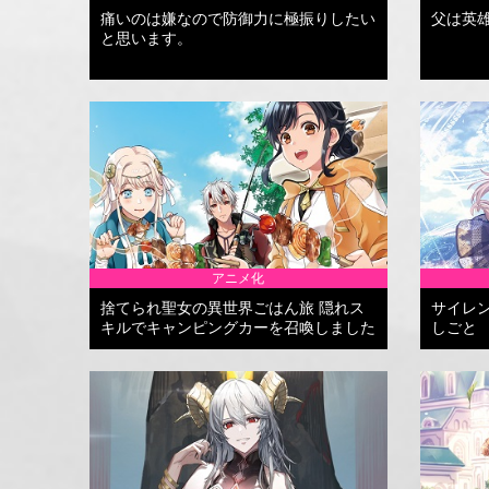
痛いのは嫌なので防御力に極振りしたい
父は英
と思います。
アニメ化
捨てられ聖女の異世界ごはん旅 隠れス
サイレ
キルでキャンピングカーを召喚しました
しごと