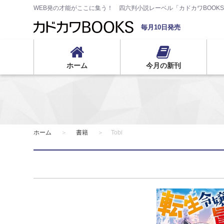
WEB発の才能がここに集う！ 四六判小説レーベル「カドカワBOOK
毎月10日発売
ホーム
今月の新刊
ホーム
書籍
Tobi