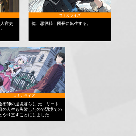
コミカライズ
新人官吏
俺、悪役騎士団長に転生する。
～
コミカライズ
金術師の辺境暮らし 元エリート
目の人生も失敗したので辺境での
とやり直すことにしました