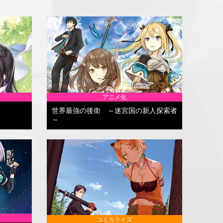
アニメ化
世界最強の後衛 ～迷宮国の新人探索者
～
コミカライズ