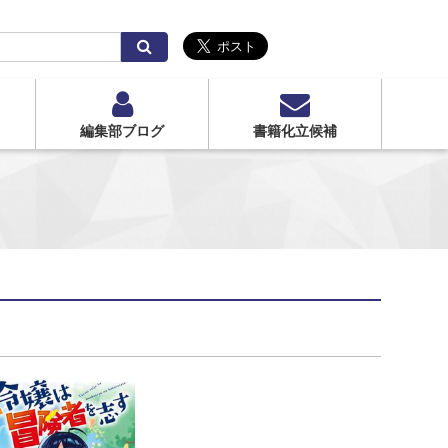
検
索
編集部ブログ
書籍化立候補