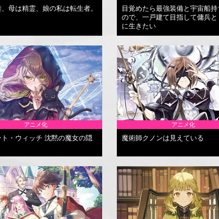
雄、母は精霊、娘の私は転生者。
目覚めたら最強装備と宇宙船持
ので、一戸建て目指して傭兵と
に生きたい
アニメ化
アニメ化
ント・ウィッチ 沈黙の魔女の隠
魔術師クノンは見えている