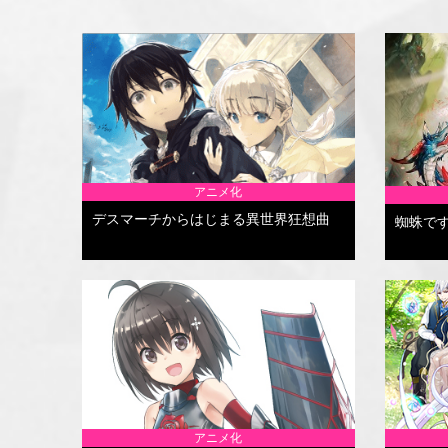
アニメ化
デスマーチからはじまる異世界狂想曲
蜘蛛で
アニメ化