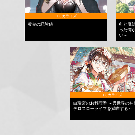
コミカライズ
黄金の経験値
剣と魔
った俺
い～
コミカライズ
白瑞宮のお料理番 ～異世界の神
テロスローライフを満喫する～