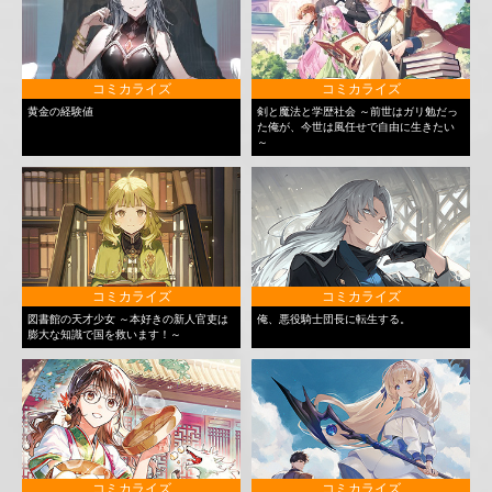
コミカライズ
コミカライズ
黄金の経験値
剣と魔法と学歴社会 ～前世はガリ勉だっ
た俺が、今世は風任せで自由に生きたい
～
コミカライズ
コミカライズ
図書館の天才少女 ～本好きの新人官吏は
俺、悪役騎士団長に転生する。
膨大な知識で国を救います！～
コミカライズ
コミカライズ