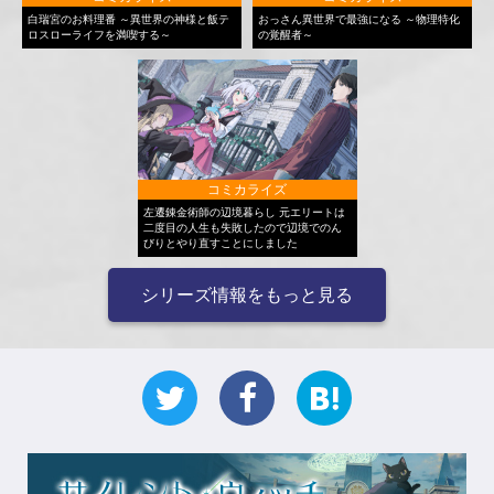
白瑞宮のお料理番 ～異世界の神様と飯テ
おっさん異世界で最強になる ～物理特化
ロスローライフを満喫する～
の覚醒者～
コミカライズ
左遷錬金術師の辺境暮らし 元エリートは
二度目の人生も失敗したので辺境でのん
びりとやり直すことにしました
シリーズ情報をもっと見る