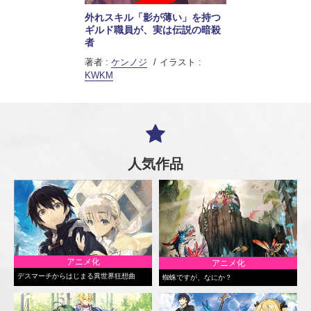
外れスキル「影が薄い」を持つ
ギルド職員が、実は伝説の暗殺
者
著者 :
ケンノジ
イラスト :
KWKM
人気作品
アニメ化
アニメ化
デスマーチからはじまる異世界狂想曲
蜘蛛ですが、なにか？