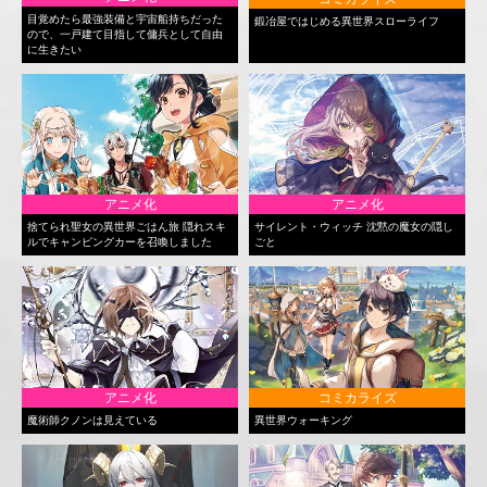
目覚めたら最強装備と宇宙船持ちだった
鍛冶屋ではじめる異世界スローライフ
ので、一戸建て目指して傭兵として自由
に生きたい
アニメ化
アニメ化
捨てられ聖女の異世界ごはん旅 隠れスキ
サイレント・ウィッチ 沈黙の魔女の隠し
ルでキャンピングカーを召喚しました
ごと
アニメ化
コミカライズ
魔術師クノンは見えている
異世界ウォーキング