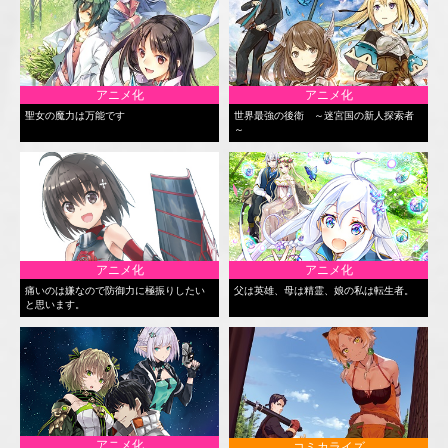
アニメ化
アニメ化
聖女の魔力は万能です
世界最強の後衛 ～迷宮国の新人探索者
～
アニメ化
アニメ化
痛いのは嫌なので防御力に極振りしたい
父は英雄、母は精霊、娘の私は転生者。
と思います。
アニメ化
コミカライズ