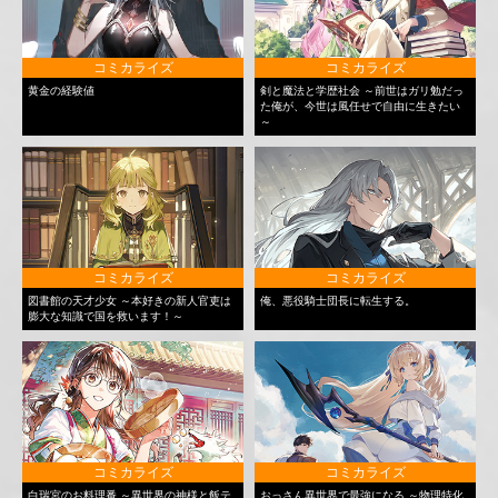
コミカライズ
コミカライズ
黄金の経験値
剣と魔法と学歴社会 ～前世はガリ勉だっ
た俺が、今世は風任せで自由に生きたい
～
コミカライズ
コミカライズ
図書館の天才少女 ～本好きの新人官吏は
俺、悪役騎士団長に転生する。
膨大な知識で国を救います！～
コミカライズ
コミカライズ
白瑞宮のお料理番 ～異世界の神様と飯テ
おっさん異世界で最強になる ～物理特化