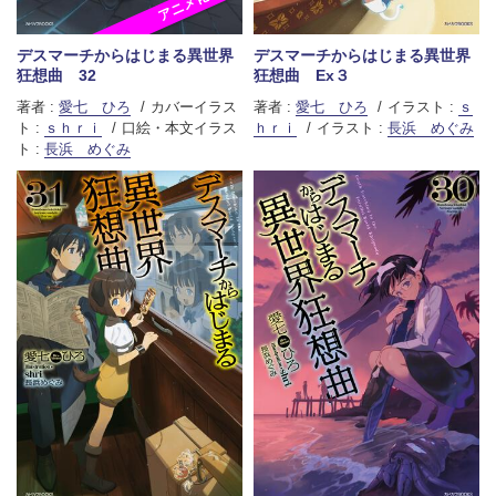
アニメ化
デスマーチからはじまる異世界
デスマーチからはじまる異世界
狂想曲 32
狂想曲 Ex３
著者 :
愛七 ひろ
カバーイラス
著者 :
愛七 ひろ
イラスト :
ｓ
ト :
ｓｈｒｉ
口絵・本文イラス
ｈｒｉ
イラスト :
長浜 めぐみ
ト :
長浜 めぐみ