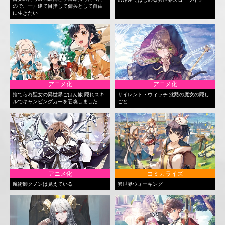
ので、一戸建て目指して傭兵として自由
に生きたい
アニメ化
アニメ化
捨てられ聖女の異世界ごはん旅 隠れスキ
サイレント・ウィッチ 沈黙の魔女の隠し
ルでキャンピングカーを召喚しました
ごと
アニメ化
コミカライズ
魔術師クノンは見えている
異世界ウォーキング