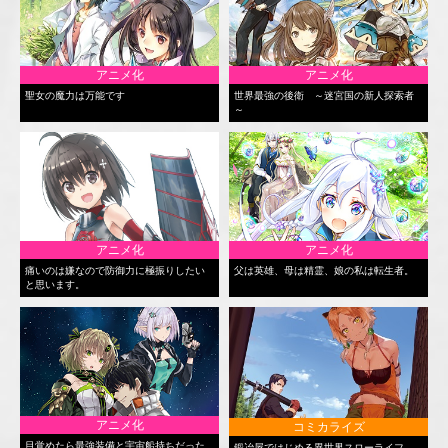
アニメ化
アニメ化
聖女の魔力は万能です
世界最強の後衛 ～迷宮国の新人探索者
～
アニメ化
アニメ化
痛いのは嫌なので防御力に極振りしたい
父は英雄、母は精霊、娘の私は転生者。
と思います。
アニメ化
コミカライズ
目覚めたら最強装備と宇宙船持ちだった
鍛冶屋ではじめる異世界スローライフ