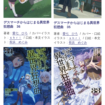
デスマーチからはじまる異世界
デスマーチからはじまる異世界
狂想曲 36
狂想曲 35
著者 :
愛七 ひろ
カバーイラス
著者 :
愛七 ひろ
カバー・口絵
ト :
ｓｈｒｉ
口絵・本文イラス
イラスト :
ｓｈｒｉ
口絵・本文
ト :
長浜 めぐみ
イラスト :
長浜 めぐみ