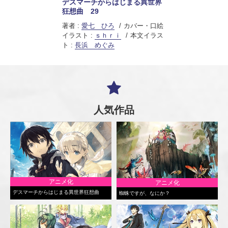
デスマーチからはじまる異世界
狂想曲 29
著者 :
愛七 ひろ
カバー・口絵
イラスト :
ｓｈｒｉ
本文イラス
ト :
長浜 めぐみ
人気作品
アニメ化
アニメ化
デスマーチからはじまる異世界狂想曲
蜘蛛ですが、なにか？