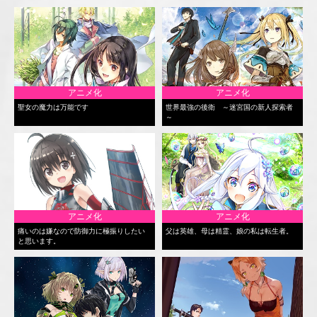
アニメ化
アニメ化
聖女の魔力は万能です
世界最強の後衛 ～迷宮国の新人探索者
～
アニメ化
アニメ化
痛いのは嫌なので防御力に極振りしたい
父は英雄、母は精霊、娘の私は転生者。
と思います。