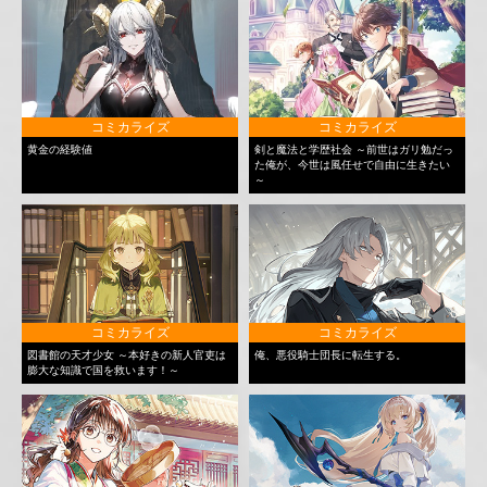
コミカライズ
コミカライズ
黄金の経験値
剣と魔法と学歴社会 ～前世はガリ勉だっ
た俺が、今世は風任せで自由に生きたい
～
コミカライズ
コミカライズ
図書館の天才少女 ～本好きの新人官吏は
俺、悪役騎士団長に転生する。
膨大な知識で国を救います！～