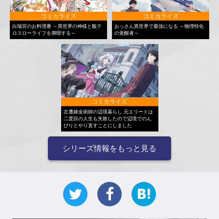
コミカライズ
コミカライズ
白瑞宮のお料理番 ～異世界の神様と飯テ
おっさん異世界で最強になる ～物理特化
ロスローライフを満喫する～
の覚醒者～
コミカライズ
左遷錬金術師の辺境暮らし 元エリートは
二度目の人生も失敗したので辺境でのん
びりとやり直すことにしました
シリーズ情報をもっと見る