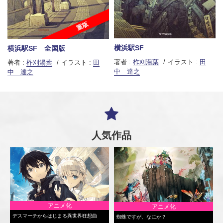
重版
横浜駅SF
横浜駅SF 全国版
著者 :
柞刈湯葉
イラスト :
田
著者 :
柞刈湯葉
イラスト :
田
中 達之
中 達之
人気作品
アニメ化
アニメ化
デスマーチからはじまる異世界狂想曲
蜘蛛ですが、なにか？