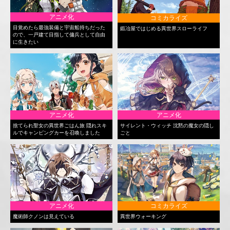
アニメ化
コミカライズ
目覚めたら最強装備と宇宙船持ちだった
鍛冶屋ではじめる異世界スローライフ
ので、一戸建て目指して傭兵として自由
に生きたい
アニメ化
アニメ化
捨てられ聖女の異世界ごはん旅 隠れスキ
サイレント・ウィッチ 沈黙の魔女の隠し
ルでキャンピングカーを召喚しました
ごと
アニメ化
コミカライズ
魔術師クノンは見えている
異世界ウォーキング