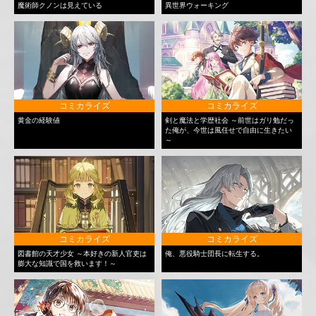
魔術師クノンは見えている
異世界ウォーキング
コミカライズ
コミカライズ
黄金の経験値
剣と魔法と学歴社会 ～前世はガリ勉だっ
た俺が、今世は風任せで自由に生きたい
～
コミカライズ
コミカライズ
図書館の天才少女 ～本好きの新人官吏は
俺、悪役騎士団長に転生する。
膨大な知識で国を救います！～