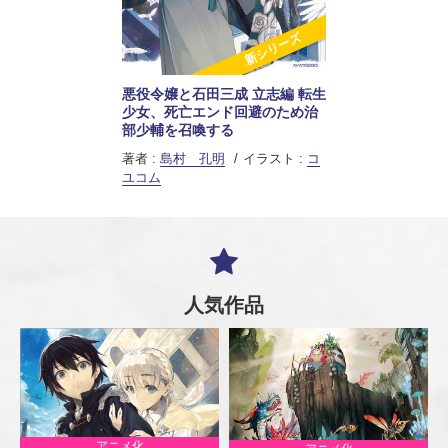
新シリーズ
悪役令嬢と石田三成 立志編 転生
少女、死亡エンド回避のため治
部少輔を召喚する
著者 :
島村 孔明
イラスト :
コ
ユコム
人気作品
アニメ化