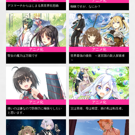
アニメ化
デスマーチからはじまる異世界狂想曲
蜘蛛ですが、なにか？
アニメ化
アニメ化
聖女の魔力は万能です
世界最強の後衛 ～迷宮国の新人探索者
～
アニメ化
アニメ化
痛いのは嫌なので防御力に極振りしたい
父は英雄、母は精霊、娘の私は転生者。
と思います。