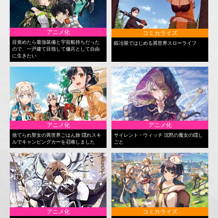
アニメ化
コミカライズ
目覚めたら最強装備と宇宙船持ちだった
鍛冶屋ではじめる異世界スローライフ
ので、一戸建て目指して傭兵として自由
に生きたい
アニメ化
アニメ化
捨てられ聖女の異世界ごはん旅 隠れスキ
サイレント・ウィッチ 沈黙の魔女の隠し
ルでキャンピングカーを召喚しました
ごと
アニメ化
コミカライズ