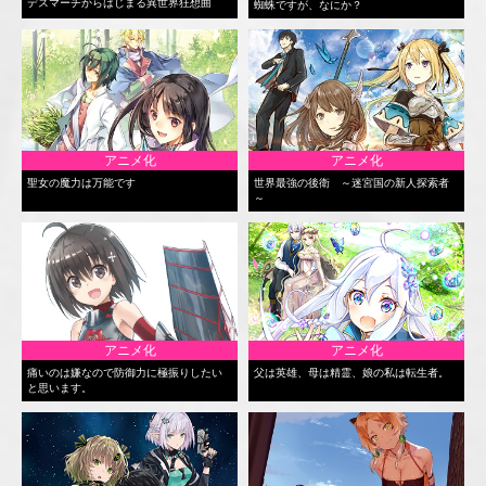
デスマーチからはじまる異世界狂想曲
蜘蛛ですが、なにか？
アニメ化
アニメ化
聖女の魔力は万能です
世界最強の後衛 ～迷宮国の新人探索者
～
アニメ化
アニメ化
痛いのは嫌なので防御力に極振りしたい
父は英雄、母は精霊、娘の私は転生者。
と思います。