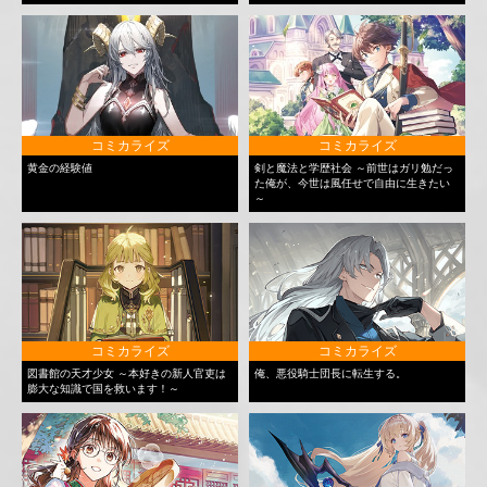
コミカライズ
コミカライズ
黄金の経験値
剣と魔法と学歴社会 ～前世はガリ勉だっ
た俺が、今世は風任せで自由に生きたい
～
コミカライズ
コミカライズ
図書館の天才少女 ～本好きの新人官吏は
俺、悪役騎士団長に転生する。
膨大な知識で国を救います！～