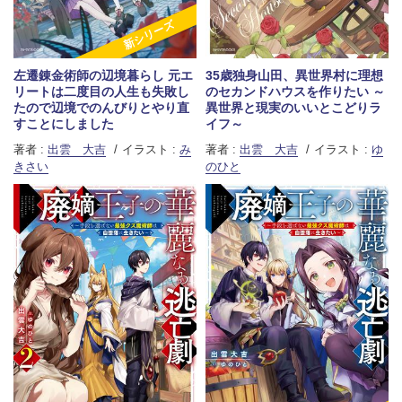
新シリーズ
左遷錬金術師の辺境暮らし 元エ
35歳独身山田、異世界村に理想
リートは二度目の人生も失敗し
のセカンドハウスを作りたい ～
たので辺境でのんびりとやり直
異世界と現実のいいとこどりラ
すことにしました
イフ～
著者 :
出雲 大吉
イラスト :
み
著者 :
出雲 大吉
イラスト :
ゆ
きさい
のひと