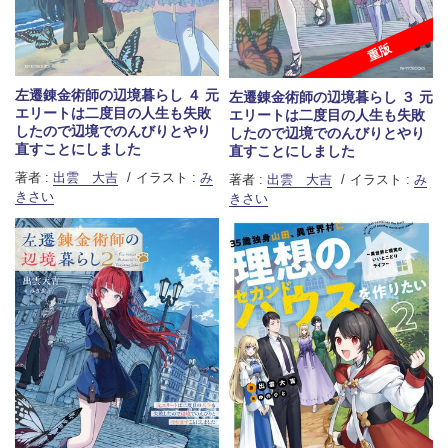
重版
左遷錬金術師の辺境暮らし ４ 元
左遷錬金術師の辺境暮らし ３ 元
エリートは二度目の人生も失敗
エリートは二度目の人生も失敗
したので辺境でのんびりとやり
したので辺境でのんびりとやり
直すことにしました
直すことにしました
著者 :
出雲 大吉
イラスト :
み
著者 :
出雲 大吉
イラスト :
み
きさい
きさい