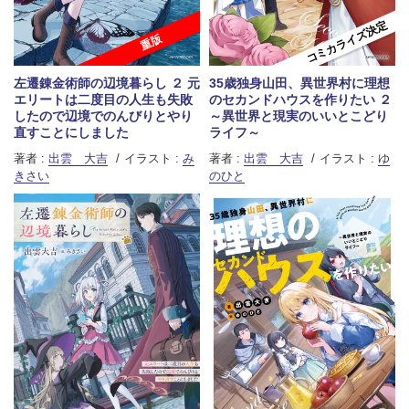
コミカライズ決定
重版
左遷錬金術師の辺境暮らし ２ 元
35歳独身山田、異世界村に理想
エリートは二度目の人生も失敗
のセカンドハウスを作りたい ２
したので辺境でのんびりとやり
～異世界と現実のいいとこどり
直すことにしました
ライフ～
著者 :
出雲 大吉
イラスト :
み
著者 :
出雲 大吉
イラスト :
ゆ
きさい
のひと