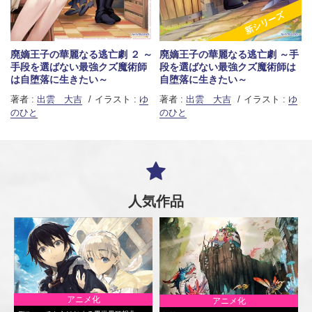
新シリーズ
廃嫡王子の華麗なる逃亡劇 ２ ～
廃嫡王子の華麗なる逃亡劇 ～手
手段を選ばない最強クズ魔術師
段を選ばない最強クズ魔術師は
は自堕落に生きたい～
自堕落に生きたい～
著者 :
出雲 大吉
イラスト :
ゆ
著者 :
出雲 大吉
イラスト :
ゆ
のひと
のひと
人気作品
アニメ化
アニメ化