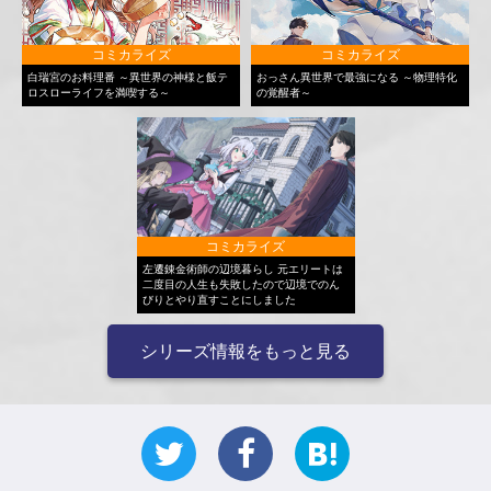
コミカライズ
コミカライズ
白瑞宮のお料理番 ～異世界の神様と飯テ
おっさん異世界で最強になる ～物理特化
ロスローライフを満喫する～
の覚醒者～
コミカライズ
左遷錬金術師の辺境暮らし 元エリートは
二度目の人生も失敗したので辺境でのん
びりとやり直すことにしました
シリーズ情報をもっと見る