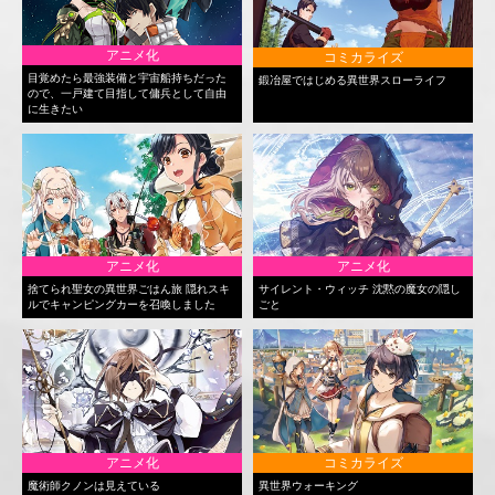
アニメ化
コミカライズ
目覚めたら最強装備と宇宙船持ちだった
鍛冶屋ではじめる異世界スローライフ
ので、一戸建て目指して傭兵として自由
に生きたい
アニメ化
アニメ化
捨てられ聖女の異世界ごはん旅 隠れスキ
サイレント・ウィッチ 沈黙の魔女の隠し
ルでキャンピングカーを召喚しました
ごと
アニメ化
コミカライズ
魔術師クノンは見えている
異世界ウォーキング