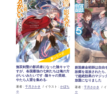
新シリーズ
無双剣聖の影武者になった陰キャで
創造錬金術師は自由を
すが、各国最強の七剣たちは俺の方
故郷を追放されたら
がいいみたいです -陰キャの英雄、
で超絶効果のマジッ
やたら人望を集める-
放題になりました
著者 :
千月さかき
イラスト :
かぼち
著者 :
千月さかき
イ
ゃ
ゃ