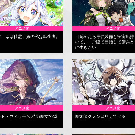
アニメ化
アニメ化
雄、母は精霊、娘の私は転生者。
目覚めたら最強装備と宇宙船持
ので、一戸建て目指して傭兵と
に生きたい
アニメ化
アニメ化
ント・ウィッチ 沈黙の魔女の隠
魔術師クノンは見えている