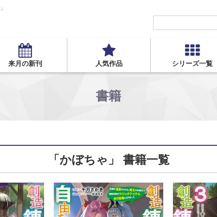
S」
来月の新刊
人気作品
シリーズ一覧
書籍
「かぼちゃ」 書籍一覧