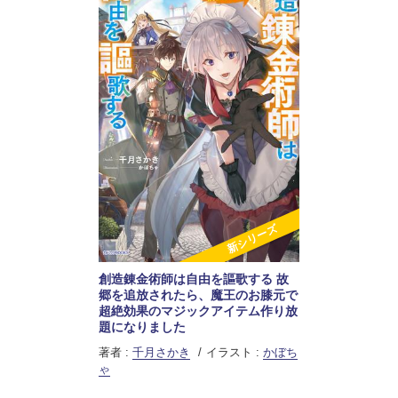
新シリーズ
創造錬金術師は自由を謳歌する 故
郷を追放されたら、魔王のお膝元で
超絶効果のマジックアイテム作り放
題になりました
著者 :
千月さかき
イラスト :
かぼち
ゃ