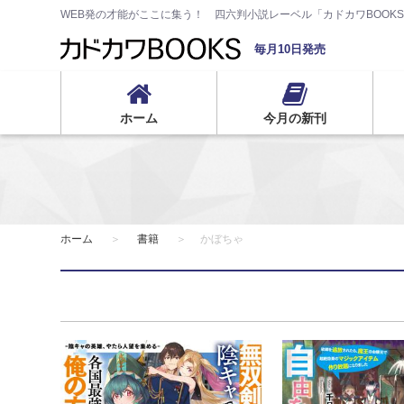
WEB発の才能がここに集う！ 四六判小説レーベル「カドカワBOOK
毎月10日発売
ホーム
今月の新刊
ホーム
書籍
かぼちゃ