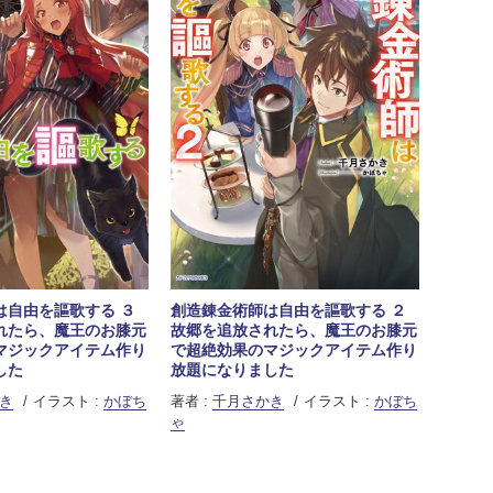
は自由を謳歌する ３
創造錬金術師は自由を謳歌する ２
れたら、魔王のお膝元
故郷を追放されたら、魔王のお膝元
マジックアイテム作り
で超絶効果のマジックアイテム作り
した
放題になりました
き
イラスト :
かぼち
著者 :
千月さかき
イラスト :
かぼち
ゃ