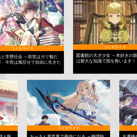
コミカライズ
コミカライズ
図書館の天才少女 ～本好きの
法と学歴社会 ～前世はガリ勉だ
は膨大な知識で国を救います！
が、今世は風任せで自由に生きた
コミカライズ
様と飯
おっさん異世界で最強になる ～物理特
左遷錬