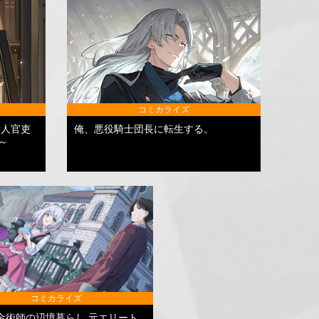
コミカライズ
新人官吏
俺、悪役騎士団長に転生する。
～
コミカライズ
金術師の辺境暮らし 元エリート