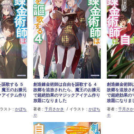
謳歌する ５
創造錬金術師は自由を謳歌する ４
創造錬金術師
、魔王のお膝元
故郷を追放されたら、魔王のお膝元
故郷を追放さ
クアイテム作り
で超絶効果のマジックアイテム作り
で超絶効果の
放題になりました
放題になりま
ラスト :
かぼち
著者 :
千月さかき
イラスト :
かぼち
著者 :
千月さか
ゃ
ゃ