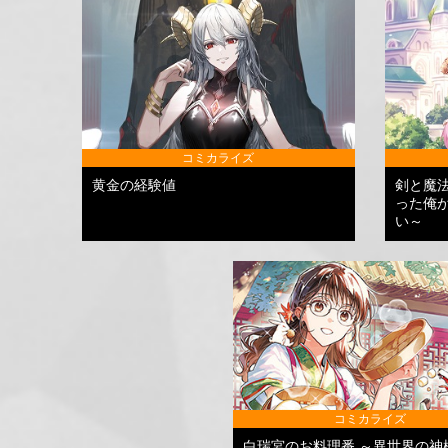
コミカライズ
黄金の経験値
剣と魔
った俺
い～
コミカライズ
白瑞宮のお料理番 ～異世界の神