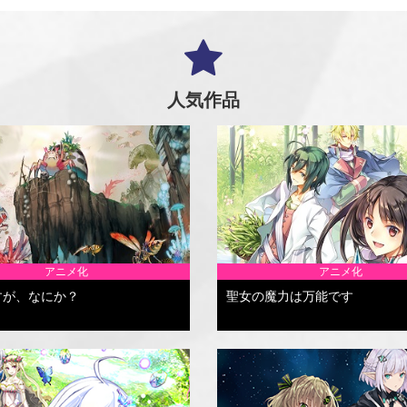
人気作品
アニメ化
アニメ化
すが、なにか？
聖女の魔力は万能です