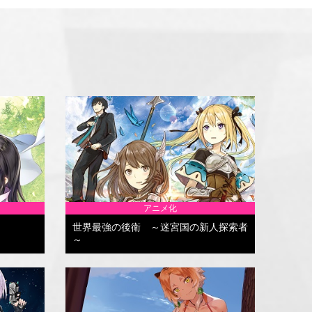
アニメ化
世界最強の後衛 ～迷宮国の新人探索者
～