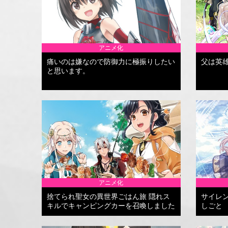
アニメ化
痛いのは嫌なので防御力に極振りしたい
父は英
と思います。
アニメ化
捨てられ聖女の異世界ごはん旅 隠れス
サイレ
キルでキャンピングカーを召喚しました
しごと