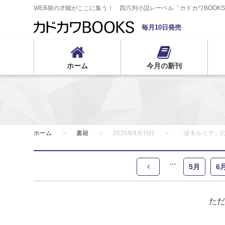
WEB発の才能がここに集う！ 四六判小説レーベル「カドカワBOOK
毎月10日発売
ホーム
今月の新刊
ホーム
書籍
2025年8月刊行
「逆木ルミヲ」
5月
6
ただ