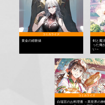
コミカライズ
黄金の経験値
剣と魔
った俺
い～
コミカライズ
白瑞宮のお料理番 ～異世界の神