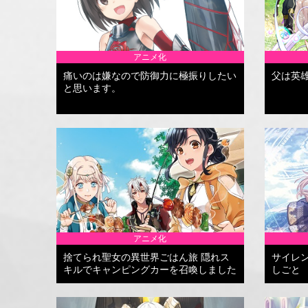
アニメ化
痛いのは嫌なので防御力に極振りしたい
父は英
と思います。
アニメ化
捨てられ聖女の異世界ごはん旅 隠れス
サイレ
キルでキャンピングカーを召喚しました
しごと