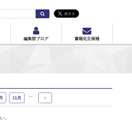
検
索
編集部ブログ
書籍化立候補
月
11月
い。