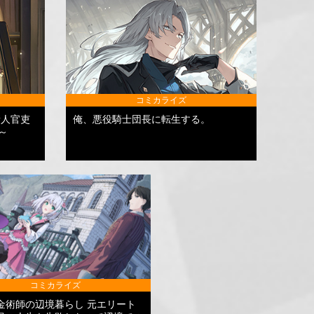
コミカライズ
新人官吏
俺、悪役騎士団長に転生する。
～
コミカライズ
金術師の辺境暮らし 元エリート