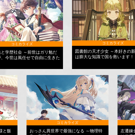
コミカライズ
コミカライズ
図書館の天才少女 ～本好きの
法と学歴社会 ～前世はガリ勉だ
は膨大な知識で国を救います！
が、今世は風任せで自由に生きた
コミカライズ
様と飯
おっさん異世界で最強になる ～物理特
左遷錬