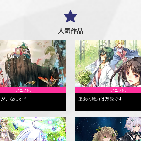
人気作品
アニメ化
アニメ化
すが、なにか？
聖女の魔力は万能です