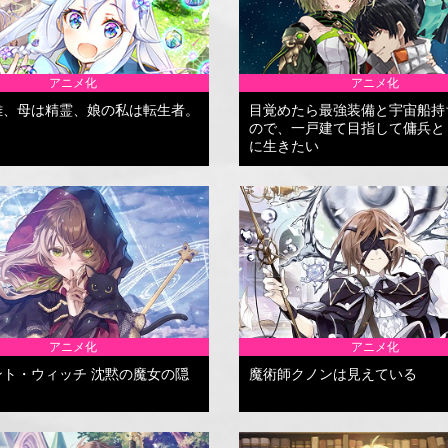
アニメ化
アニメ化
雄、母は精霊、娘の私は転生者。
目覚めたら最強装備と宇宙船持
ので、一戸建て目指して傭兵と
に生きたい
アニメ化
アニメ化
ント・ウィッチ 沈黙の魔女の隠
魔術師クノンは見えている