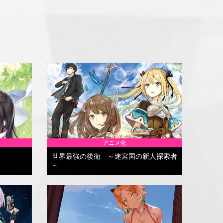
アニメ化
世界最強の後衛 ～迷宮国の新人探索者
～