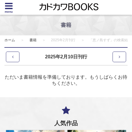
menu
書籍
ホーム
書籍
2025年2月刊行
「恵ノ島すず」の検索結果
2025年2月10日刊行
ただいま書籍情報を準備しております。もうしばらくお待
ちください。
人気作品