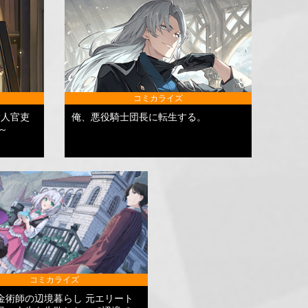
コミカライズ
新人官吏
俺、悪役騎士団長に転生する。
～
コミカライズ
金術師の辺境暮らし 元エリート