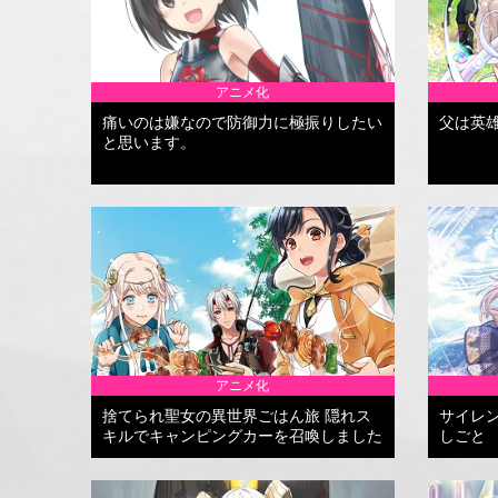
アニメ化
痛いのは嫌なので防御力に極振りしたい
父は英
と思います。
アニメ化
捨てられ聖女の異世界ごはん旅 隠れス
サイレ
キルでキャンピングカーを召喚しました
しごと