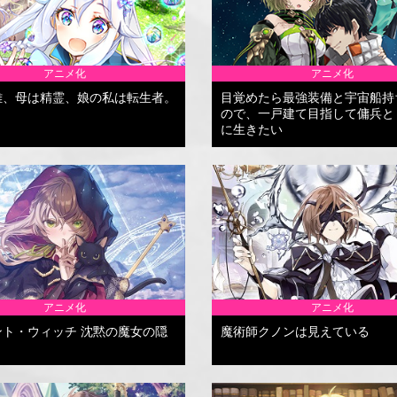
アニメ化
アニメ化
雄、母は精霊、娘の私は転生者。
目覚めたら最強装備と宇宙船持
ので、一戸建て目指して傭兵と
に生きたい
アニメ化
アニメ化
ント・ウィッチ 沈黙の魔女の隠
魔術師クノンは見えている