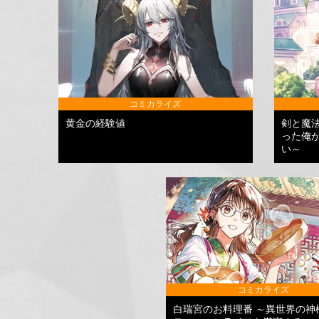
コミカライズ
黄金の経験値
剣と魔
った俺
い～
コミカライズ
白瑞宮のお料理番 ～異世界の神