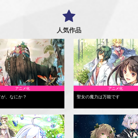
人気作品
アニメ化
アニメ化
すが、なにか？
聖女の魔力は万能です