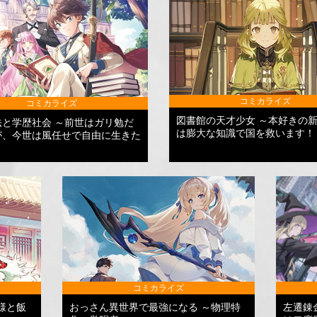
コミカライズ
コミカライズ
図書館の天才少女 ～本好きの
法と学歴社会 ～前世はガリ勉だ
は膨大な知識で国を救います！
が、今世は風任せで自由に生きた
コミカライズ
様と飯
おっさん異世界で最強になる ～物理特
左遷錬