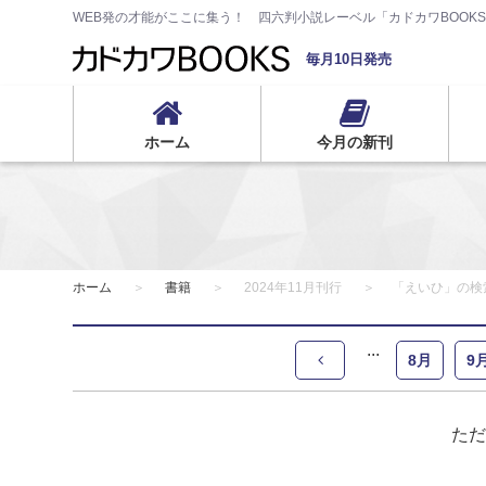
WEB発の才能がここに集う！ 四六判小説レーベル「カドカワBOOK
毎月10日発売
ホーム
今月の新刊
ホーム
書籍
2024年11月刊行
「えいひ」の検
8月
9
ただ