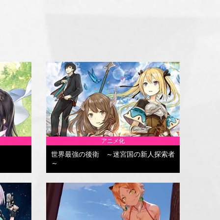
アニメ化
世界最強の後衛 ～迷宮国の新人探索者
～