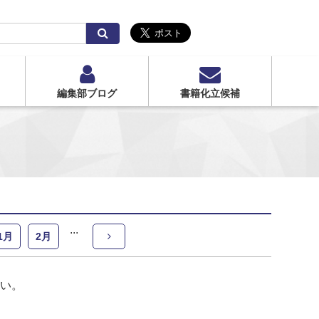
検
索
編集部ブログ
書籍化立候補
1月
2月
い。