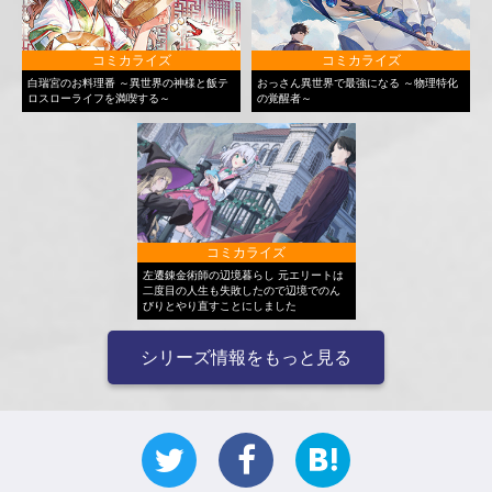
コミカライズ
コミカライズ
白瑞宮のお料理番 ～異世界の神様と飯テ
おっさん異世界で最強になる ～物理特化
ロスローライフを満喫する～
の覚醒者～
コミカライズ
左遷錬金術師の辺境暮らし 元エリートは
二度目の人生も失敗したので辺境でのん
びりとやり直すことにしました
シリーズ情報をもっと見る