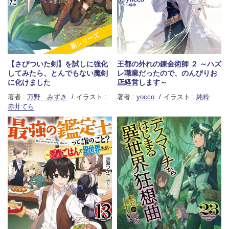
新シリーズ
【さびついた剣】を試しに強化
王都の外れの錬金術師 ２ ～ハズ
してみたら、とんでもない魔剣
レ職業だったので、のんびりお
に化けました
店経営します～
著者 :
万野 みずき
イラスト :
著者 :
yocco
イラスト :
純粋
赤井てら