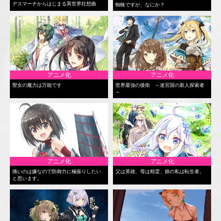
デスマーチからはじまる異世界狂想曲
蜘蛛ですが、なにか？
アニメ化
アニメ化
聖女の魔力は万能です
世界最強の後衛 ～迷宮国の新人探索者
～
アニメ化
アニメ化
痛いのは嫌なので防御力に極振りしたい
父は英雄、母は精霊、娘の私は転生者。
と思います。