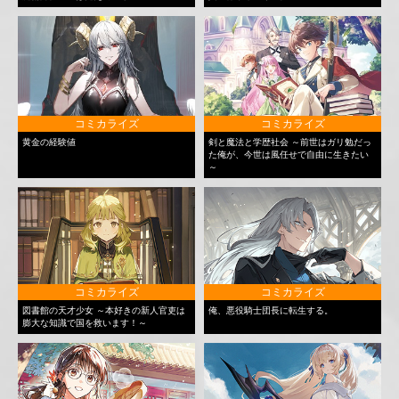
コミカライズ
コミカライズ
黄金の経験値
剣と魔法と学歴社会 ～前世はガリ勉だっ
た俺が、今世は風任せで自由に生きたい
～
コミカライズ
コミカライズ
図書館の天才少女 ～本好きの新人官吏は
俺、悪役騎士団長に転生する。
膨大な知識で国を救います！～