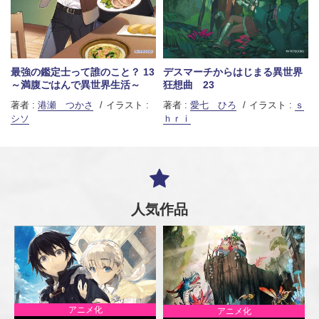
最強の鑑定士って誰のこと？ 13
デスマーチからはじまる異世界
～満腹ごはんで異世界生活～
狂想曲 23
著者 :
港瀬 つかさ
イラスト :
著者 :
愛七 ひろ
イラスト :
ｓ
シソ
ｈｒｉ
人気作品
アニメ化
アニメ化