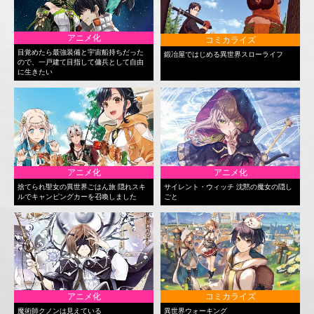
アニメ化
コミカライズ
目覚めたら最強装備と宇宙船持ちだった
鍛冶屋ではじめる異世界スローライフ
ので、一戸建て目指して傭兵として自由
に生きたい
アニメ化
アニメ化
捨てられ聖女の異世界ごはん旅 隠れスキ
サイレント・ウィッチ 沈黙の魔女の隠し
ルでキャンピングカーを召喚しました
ごと
アニメ化
コミカライズ
魔術師クノンは見えている
異世界ウォーキング