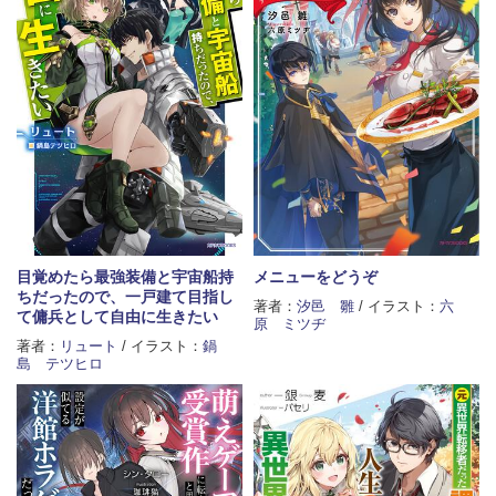
目覚めたら最強装備と宇宙船持
メニューをどうぞ
ちだったので、一戸建て目指し
著者：
汐邑 雛
/ イラスト：
六
て傭兵として自由に生きたい
原 ミツヂ
著者：
リュート
/ イラスト：
鍋
島 テツヒロ