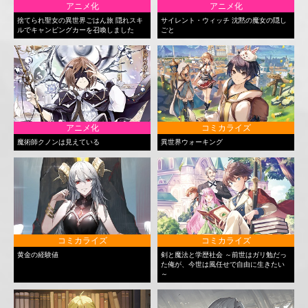
アニメ化
アニメ化
捨てられ聖女の異世界ごはん旅 隠れスキ
サイレント・ウィッチ 沈黙の魔女の隠し
ルでキャンピングカーを召喚しました
ごと
アニメ化
コミカライズ
魔術師クノンは見えている
異世界ウォーキング
コミカライズ
コミカライズ
黄金の経験値
剣と魔法と学歴社会 ～前世はガリ勉だっ
た俺が、今世は風任せで自由に生きたい
～