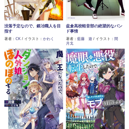
没落予定なので、鍛冶職人を目
盆倉高校軽音部の絶望的なバン
指す
ド事情
著者：
CK
/ イラスト：
かわく
著者：
藍藤 遊
/ イラスト：
閏
月戈