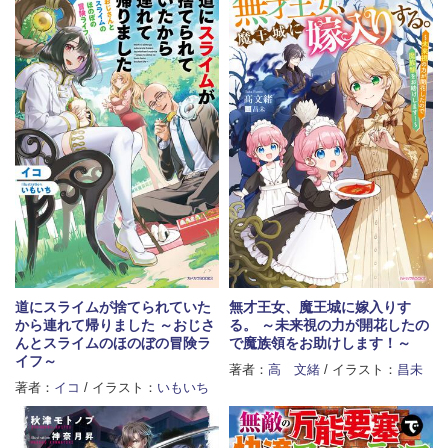
道にスライムが捨てられていた
無才王女、魔王城に嫁入りす
から連れて帰りました ～おじさ
る。 ～未来視の力が開花したの
んとスライムのほのぼの冒険ラ
で魔族領をお助けします！～
イフ～
著者：
高 文緒
/ イラスト：
昌未
著者：
イコ
/ イラスト：
いもいち