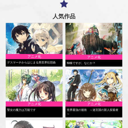
人気作品
アニメ化
アニメ化
デスマーチからはじまる異世界狂想曲
蜘蛛ですが、なにか？
アニメ化
アニメ化
聖女の魔力は万能です
世界最強の後衛 ～迷宮国の新人探索者
～