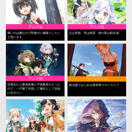
アニメ化
アニメ化
痛いのは嫌なので防御力に極振りしたい
父は英雄、母は精霊、娘の私は転生者。
と思います。
アニメ化
コミカライズ
目覚めたら最強装備と宇宙船持ちだった
鍛冶屋ではじめる異世界スローライフ
ので、一戸建て目指して傭兵として自由
に生きたい