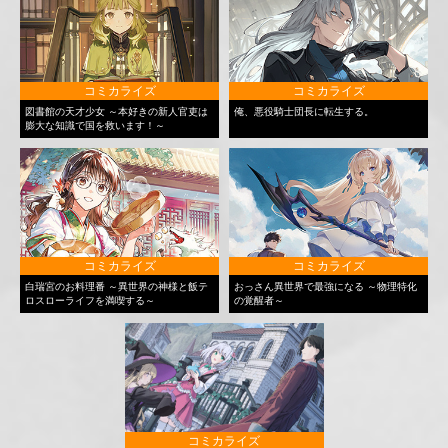
コミカライズ
コミカライズ
図書館の天才少女 ～本好きの新人官吏は
俺、悪役騎士団長に転生する。
膨大な知識で国を救います！～
コミカライズ
コミカライズ
白瑞宮のお料理番 ～異世界の神様と飯テ
おっさん異世界で最強になる ～物理特化
ロスローライフを満喫する～
の覚醒者～
コミカライズ