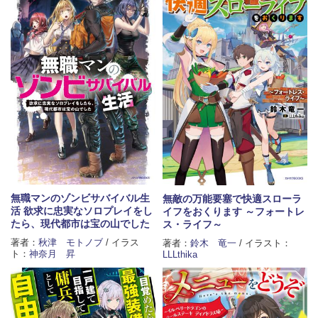
無職マンのゾンビサバイバル生
無敵の万能要塞で快適スローラ
活 欲求に忠実なソロプレイをし
イフをおくります ～フォートレ
たら、現代都市は宝の山でした
ス・ライフ～
著者：
秋津 モトノブ
/ イラス
著者：
鈴木 竜一
/ イラスト：
ト：
神奈月 昇
LLLthika