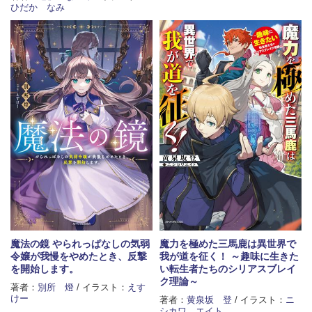
ひだか なみ
魔法の鏡 やられっぱなしの気弱
魔力を極めた三馬鹿は異世界で
令嬢が我慢をやめたとき、反撃
我が道を征く！ ～趣味に生きた
を開始します。
い転生者たちのシリアスブレイ
ク理論～
著者：
別所 燈
/ イラスト：
えす
けー
著者：
黄泉坂 登
/ イラスト：
ニ
シカワ エイト