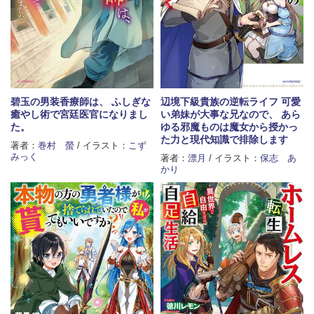
碧玉の男装香療師は、 ふしぎな
辺境下級貴族の逆転ライフ 可愛
癒やし術で宮廷医官になりまし
い弟妹が大事な兄なので、 あら
た。
ゆる邪魔ものは魔女から授かっ
た力と現代知識で排除します
著者：
巻村 螢
/ イラスト：
こず
みっく
著者：
漂月
/ イラスト：
保志 あ
かり