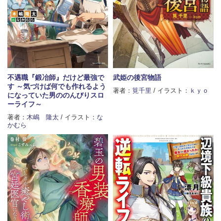
不遇職『鍛冶師』だけど最強で
武姫の後宮物語
す ～気づけば何でも作れるよう
著者：
筧千里
/ イラスト：
ｋｙｏ
になっていた男ののんびりスロ
ーライフ～
著者：
木嶋 隆太
/ イラスト：
な
かむら