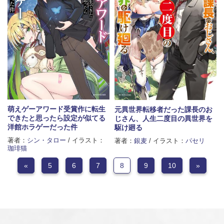
萌えゲーアワード受賞作に転生
元異世界転移者だった課長のお
できたと思ったら設定が似てる
じさん、人生二度目の異世界を
洋館ホラゲーだった件
駆け廻る
著者：
シン・タロー
/ イラスト：
著者：
銀麦
/ イラスト：
パセリ
珈琲猫
«
5
6
7
8
9
10
»