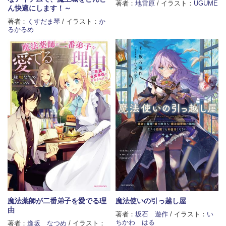
著者：
地雷原
/ イラスト：
UGUME
ん快適にします！～
著者：
くすだま琴
/ イラスト：
か
るかるめ
魔法薬師が二番弟子を愛でる理
魔法使いの引っ越し屋
由
著者：
坂石 遊作
/ イラスト：
い
ちかわ はる
著者：
逢坂 なつめ
/ イラスト：