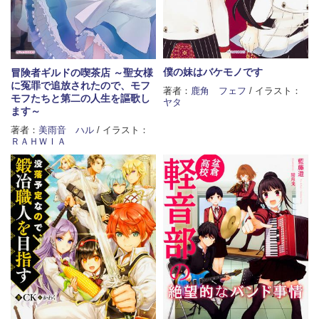
僕の妹はバケモノです
冒険者ギルドの喫茶店 ～聖女様
に冤罪で追放されたので、モフ
著者：
鹿角 フェフ
/ イラスト：
モフたちと第二の人生を謳歌し
ヤタ
ます～
著者：
美雨音 ハル
/ イラスト：
ＲＡＨＷＩＡ