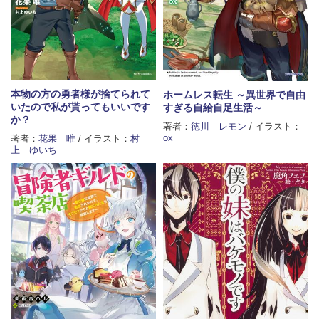
本物の方の勇者様が捨てられて
ホームレス転生 ～異世界で自由
いたので私が貰ってもいいです
すぎる自給自足生活～
か？
著者：
徳川 レモン
/ イラスト：
ox
著者：
花果 唯
/ イラスト：
村
上 ゆいち