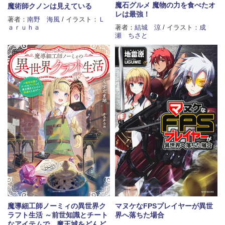
魔石グルメ 魔物の力を食べたオ
魔術師クノンは見えている
レは最強！
著者：
南野 海風
/ イラスト：
Ｌ
ａｒｕｈａ
著者：
結城 涼
/ イラスト：
成
瀬 ちさと
魔導細工師ノーミィの異世界ク
マヌケなFPSプレイヤーが異世
ラフト生活 ～前世知識とチート
界へ落ちた場合
なアイテムで、魔王城をどんど