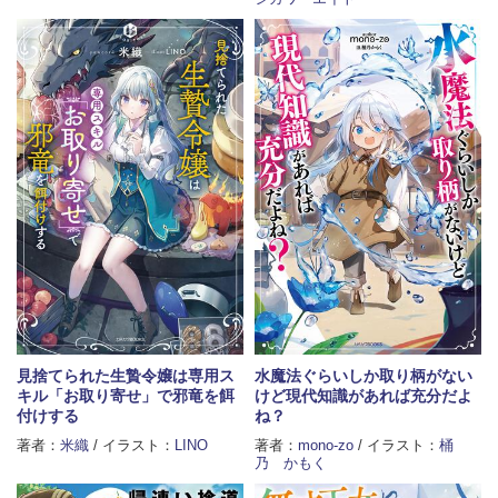
見捨てられた生贄令嬢は専用ス
水魔法ぐらいしか取り柄がない
キル「お取り寄せ」で邪竜を餌
けど現代知識があれば充分だよ
付けする
ね？
著者：
米織
/ イラスト：
LINO
著者：
mono-zo
/ イラスト：
桶
乃 かもく