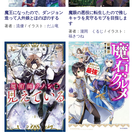
魔王になったので、ダンジョン
魔眼の悪役に転生したので推し
造って人外娘とほのぼのする
キャラを見守るモブを目指しま
す
著者：
流優
/ イラスト：
だぶ竜
著者：
瀧岡 くるじ
/ イラスト：
福きつね